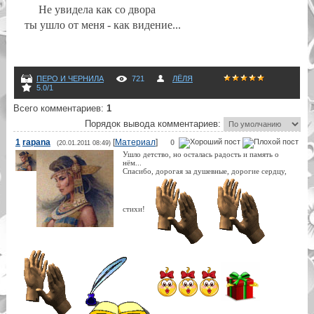
Не увидела как со двора
ты ушло от меня - как видение...
ПЕРО И ЧЕРНИЛА
721
ЛЁЛЯ
5.0
/
1
Всего комментариев
:
1
Порядок вывода комментариев:
1
rapana
[
Материал
]
0
(20.01.2011 08:49)
Ушло детство, но осталась радость и память о
нём...
Спасибо, дорогая за душевные, дорогие сердцу,
стихи!