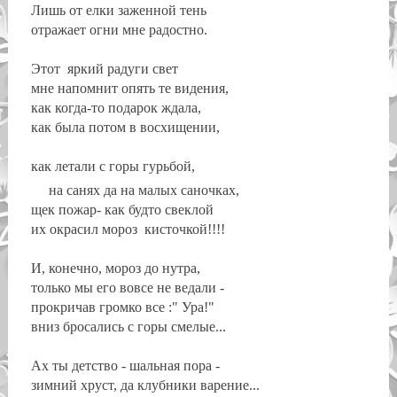
Лишь от елки заженной тень
отражает огни мне радостно.
Этот яркий радуги свет
мне напомнит опять те видения,
как когда-то подарок ждала,
как была потом в восхищении,
как летали с горы гурьбой,
на санях да на малых саночках,
щек пожар- как будто свеклой
их окрасил мороз кисточкой!!!!
И, конечно, мороз до нутра,
только мы его вовсе не ведали -
прокричав громко все :" Ура!"
вниз бросались с горы смелые...
Ах ты детство - шальная пора -
зимний хруст, да клубники варение...