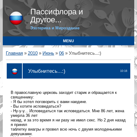
Пассифлора и
Другое...
Эзотерика и Мироздание
MENU
Главная
»
2010
»
Июнь
»
06
» Улыбнитесь...:)
Улыбнитесь...:)
10:16
В православную церковь заходит старик и обращается к
священнику:
- Я бы хотел поговорить с вами наедине.
- Вы хотите исповедаться?
- Ну-у-у... Исповедаться так исповедаться. Мне 86 лет, жена
умерла 36 лет
назад, и за это время я ни разу не имел секс. Но 2 дня назад
я принял
таблетку виагры и провел всю ночь с двумя молоденькими
девушками.