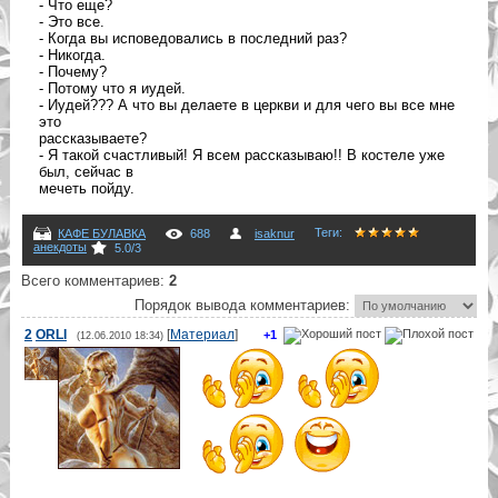
- Что еще?
- Это все.
- Когда вы исповедовались в последний раз?
- Никогда.
- Почему?
- Потому что я иудей.
- Иудей??? А что вы делаете в церкви и для чего вы все мне
это
рассказываете?
- Я такой счастливый! Я всем рассказываю!! В костеле уже
был, сейчас в
мечеть пойду.
Теги
:
КАФЕ БУЛАВКА
688
isaknur
анекдоты
5.0
/
3
Всего комментариев
:
2
Порядок вывода комментариев:
2
ORLI
[
Материал
]
+1
(12.06.2010 18:34)