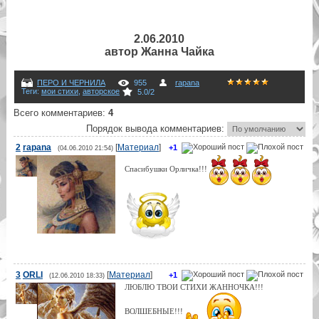
2.06.2010
автор Жанна Чайка
ПЕРО И ЧЕРНИЛА
955
rapana
Теги
:
мои стихи
,
авторское
5.0
/
2
Всего комментариев
:
4
Порядок вывода комментариев:
2
rapana
[
Материал
]
+1
(04.06.2010 21:54)
Спасибушки Орличка!!!
3
ORLI
[
Материал
]
+1
(12.06.2010 18:33)
ЛЮБЛЮ ТВОИ СТИХИ ЖАННОЧКА!!!
ВОЛШЕБНЫЕ!!!