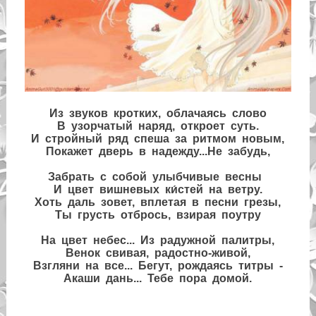
Из звуков кротких, облачаясь слово
В узорчатый наряд, откроет суть.
И стройный ряд спеша за ритмом новым,
Покажет дверь в надежду...Не забудь,
Забрать с собой улыбчивые весны
И цвет вишневых ки́стей на ветру.
Хоть даль зовет, вплетая в песни грезы,
Ты грусть отбрось, взирая поутру
На цвет небес... Из радужной палитры,
Венок свивая, радостно-живой,
Взгляни на все... Бегут, рождаясь титры -
Акаши дань... Тебе пора домой.