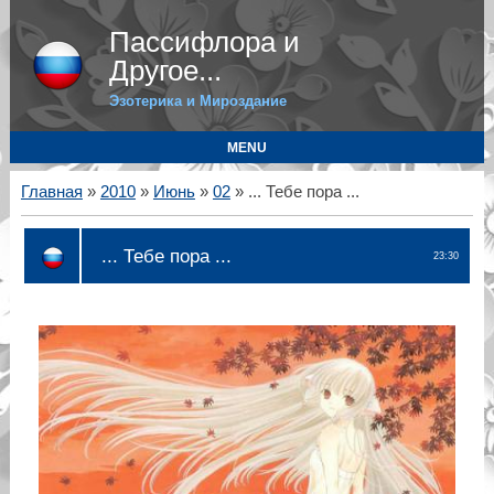
Пассифлора и
Другое...
Эзотерика и Мироздание
MENU
Главная
»
2010
»
Июнь
»
02
» ... Тебе пора ...
... Тебе пора ...
23:30