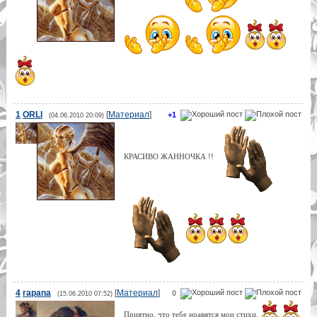
1
ORLI
[
Материал
]
+1
(04.06.2010 20:09)
КРАСИВО ЖАННОЧКА !!
4
rapana
[
Материал
]
0
(15.06.2010 07:52)
Приятно, что тебе нравятся мои стихи.