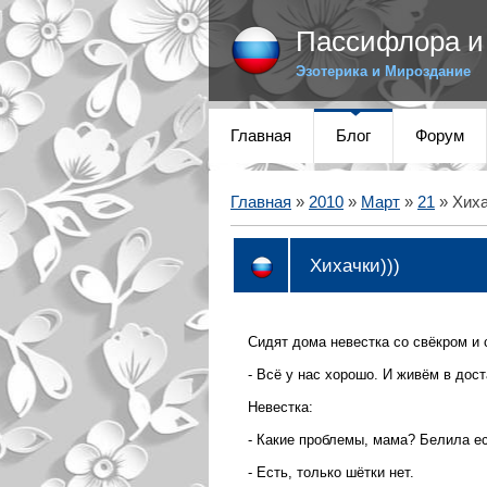
Пассифлора и 
Эзотерика и Мироздание
Главная
Блог
Форум
Главная
»
2010
»
Март
»
21
» Хиха
Хихачки)))
Сидят дома невестка со свёкром и 
- Всё у нас хорошо. И живём в дост
Невестка:
- Какие проблемы, мама? Белила е
- Есть, только шётки нет.