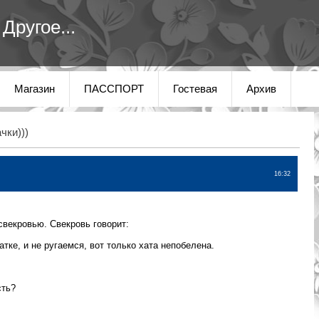
Другое...
Магазин
ПАССПОРТ
Гостевая
Архив
чки)))
16:32
свекровью. Свекровь говорит:
атке, и не ругаемся, вот только хата непобелена.
сть?