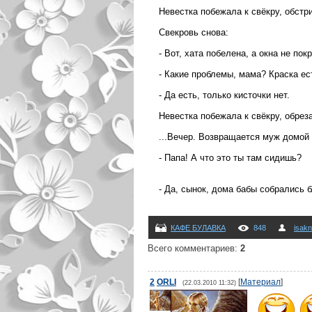
Невестка побежала к свёкру, обстр
Свекровь снова:
- Вот, хата побелена, а окна не пок
- Какие проблемы, мама? Краска ес
- Да есть, только кисточки нет.
Невестка побежала к свёкру, обрез
...Вечер. Возвращается муж домой 
- Папа! А что это ты там сидишь?
- Да, сынок, дома бабы собрались б
КАФЕ БУЛАВКА
848
isakn
Всего комментариев
:
2
2
ORLI
[
Материал
]
(22.03.2010 11:32)