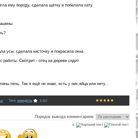
игла ему бороду, сделала щётку и побелила хату.
рашены.
ть?
ала усы, сделала кисточку и покрасила окна.
с работы. Смотрит - отец на дереве сидит
лины печь. Так я ещё не знаю, есть у них,яйца или нету...
Теги
:
анекдоты
ur
5.0
/
2
Порядок вывода комментариев:
0