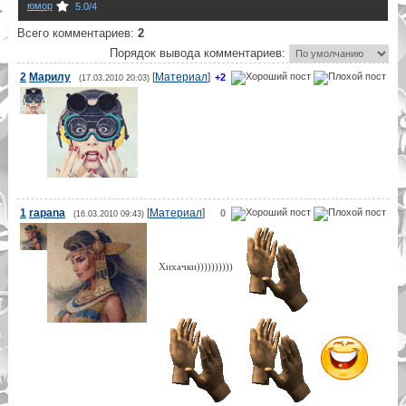
юмор
5.0
/
4
Всего комментариев
:
2
Порядок вывода комментариев:
2
Марилу
[
Материал
]
+2
(17.03.2010 20:03)
1
rapana
[
Материал
]
0
(16.03.2010 09:43)
Хихачки))))))))))