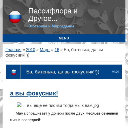
Пассифлора и
Другое...
Эзотерика и Мироздание
MENU
Главная
»
2010
»
Март
»
16
» Ба, батенька, да вы
фокусник!!))
Ба, батенька, да вы фокусник!!))
04:20
а вы фокусник!
Мама спрашивает у дочери после двух месяцев семейной
жизни последней: