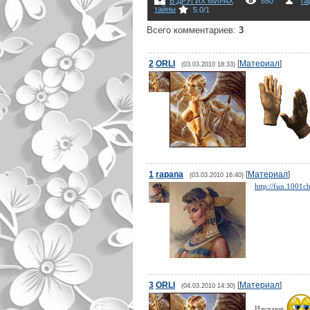
В ДРУГИХ МИРАХ
880
ra
тайны
5.0
/
1
Всего комментариев
:
3
2
ORLI
[
Материал
]
(03.03.2010 18:33)
1
rapana
[
Материал
]
(03.03.2010 16:40)
http://fun.1001c
3
ORLI
[
Материал
]
(04.03.2010 14:30)
Изучают