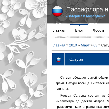
Пассифлора и 
Эзотерика и Мироздание
Главная
Блог
Форум
Главная
»
2010
»
Март
»
03
» Cат
Cатурн
Сатурн
обладает самой обширн
время Сатурн вообще считался е
планеты.
Кольца Сатурна состоят из 
миллиметра до десяти метров. Ч
примесями пыли и различных хим