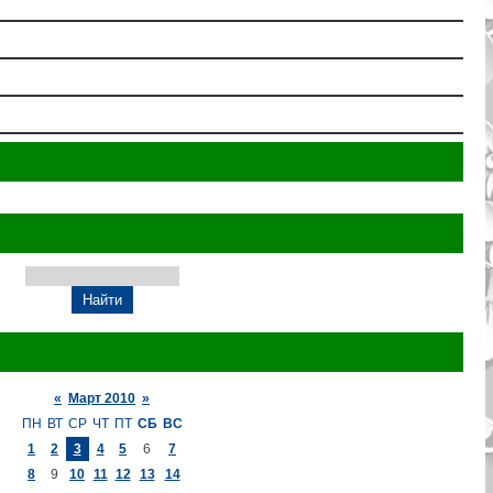
«
Март 2010
»
ПН
ВТ
СР
ЧТ
ПТ
СБ
ВС
1
2
3
4
5
6
7
8
9
10
11
12
13
14