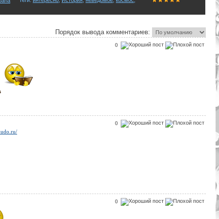
pana
Порядок вывода комментариев:
0
0
hudo.ru/
0