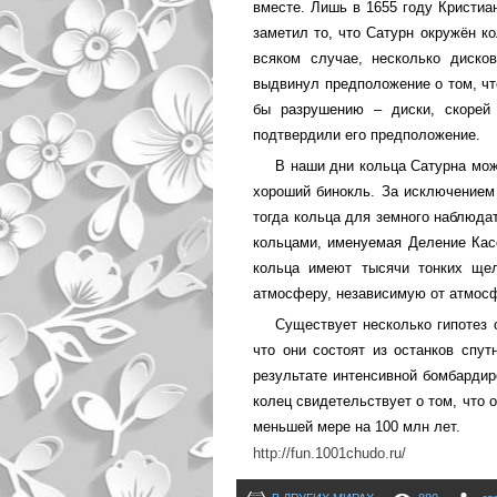
вместе. Лишь в 1655 году Кристиа
заметил то, что Сатурн окружён ко
всяком случае, несколько диск
выдвинул предположение о том, чт
бы разрушению – диски, скорей 
подтвердили его предположение.
В наши дни кольца Сатурна мож
хороший бинокль. За исключением 
тогда кольца для земного наблюда
кольцами, именуемая Деление Касс
кольца имеют тысячи тонких ще
атмосферу, независимую от атмос
Существует несколько гипотез 
что они состоят из останков спут
результате интенсивной бомбардир
колец свидетельствует о том, что 
меньшей мере на 100 млн лет.
http://fun.1001chudo.ru/