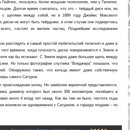
н Гюйгенс, пользуясь более мощным телескопом, чем у Галилея,
льцом. Долгое время считалось, что это – твёрдый диск или, во
ов с щелями между собой, но в 1889 году Джеймс Максвелл
о диски не могут быть твёрдыми, в этом случае они подверглись
всего, состоят из мелких частиц. Позднейшие исследования
но разглядеть в самый простой любительский телескоп и даже в
того времени, когда плоскость диска поворачивается к Земле и
теля как бы исчезают. С Земли видна даже большая щель между
ини. Но только фотографии спутника "Вояджера" показали, что
лей. Обнаружено также, что кольца имеют даже собственную
феры самого Сатурна.
о происхождении колец. Но наиболее вероятной представляется,
ника, диаметр которого был около 300 километров, погибшего в
овки около 4 млрд лет назад. Как бы там ни было, чистота льда
они возникли не одновременно с Сатурном, а гораздо позднее – по
Теги
:
интересно
,
История
,
неведомое
,
космос
,