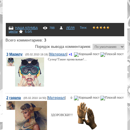
Теги
:
НАША КЛУМБА
788
ЛЁЛЯ
цветы
5.0
/
5
Всего комментариев
:
3
Порядок вывода комментариев:
3
Марилу
[
Материал
]
+1
(05.02.2010 19:19)
Супер!Такие прикольные!...
2
rapana
[
Материал
]
0
(05.02.2010 14:50)
ЗДОРОВСКИ!!!