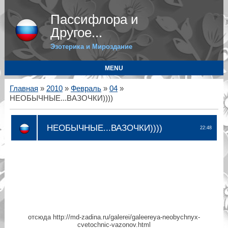
Пассифлора и
Другое...
Эзотерика и Мироздание
MENU
Главная
»
2010
»
Февраль
»
04
»
НЕОБЫЧНЫЕ...ВАЗОЧКИ))))
НЕОБЫЧНЫЕ...ВАЗОЧКИ))))
22:48
отсюда http://md-zadina.ru/galerei/galeereya-neobychnyx-
cvetochnic-vazonov.html