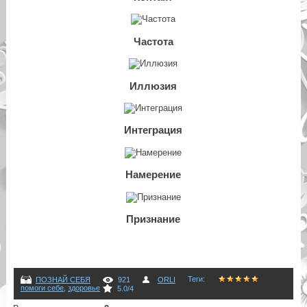
Частота
Иллюзия
Интеграция
Намерение
Признание
Теги
:
ПОЗНАЙ СЕБЯ
921
ORLI
помоги себе
,
здоровье
5.0
/
4