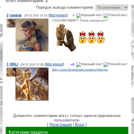
Всего комментариев
:
2
Порядок вывода комментариев:
2
rapana
[
Материал
]
0
(05.02.2010 14:53)
СПАСИБУШКИ!!! Очень интересно!!!
1
ORLI
[
Материал
]
+1
(04.02.2010 22:38)
http://www.liveinternet.ru/users/jokerjoe
Добавлять комментарии могут только зарегистрированные
пользователи.
[
Регистрация
|
Вход
]
Категории раздела