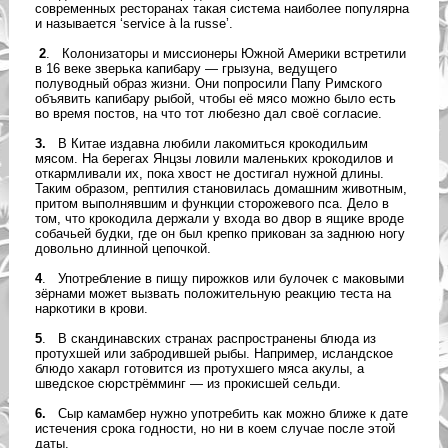
современных ресторанах такая система наиболее популярна
и называется ‘service à la russe’.
2
. Колонизаторы и миссионеры Южной Америки встретили
в 16 веке зверька капибару — грызуна, ведущего
полуводный образ жизни. Они попросили Папу Римского
объявить капибару рыбой, чтобы её мясо можно было есть
во время постов, на что тот любезно дал своё согласие.
3.
В Китае издавна любили лакомиться крокодильим
мясом. На берегах Янцзы ловили маленьких крокодилов и
откармливали их, пока хвост не достигал нужной длины.
Таким образом, рептилия становилась домашним животным,
притом выполнявшим и функции сторожевого пса. Дело в
том, что крокодила держали у входа во двор в ящике вроде
собачьей будки, где он был крепко прикован за заднюю ногу
довольно длинной цепочкой.
4
. Употребление в пищу пирожков или булочек с маковыми
зёрнами может вызвать положительную реакцию теста на
наркотики в крови.
5
. В скандинавских странах распространены блюда из
протухшей или забродившей рыбы. Например, исландское
блюдо хакарл готовится из протухшего мяса акулы, а
шведское сюрстрёмминг — из прокисшей сельди.
6.
Сыр камамбер нужно употребить как можно ближе к дате
истечения срока годности, но ни в коем случае после этой
даты.