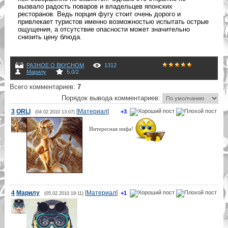
вызвало радость поваров и владельцев японских
ресторанов. Ведь порция фугу стоит очень дорого и
привлекает туристов именно возможностью испытать острые
ощущения, а отсутствие опасности может значительно
снизить цену блюда.
РАЗНОЕ О ВКУСНОМ
1312
Марилу
5.0
/
2
Всего комментариев
:
7
Порядок вывода комментариев:
3
ORLI
[
Материал
]
+3
(04.02.2010 13:07)
Интересная инфа!
4
Марилу
[
Материал
]
+1
(05.02.2010 19:11)