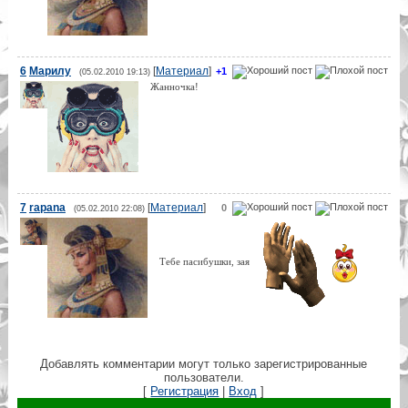
6
Марилу
[
Материал
]
+1
(05.02.2010 19:13)
Жанночка!
7
rapana
[
Материал
]
0
(05.02.2010 22:08)
Тебе пасибушки, зая
Добавлять комментарии могут только зарегистрированные
пользователи.
[
Регистрация
|
Вход
]