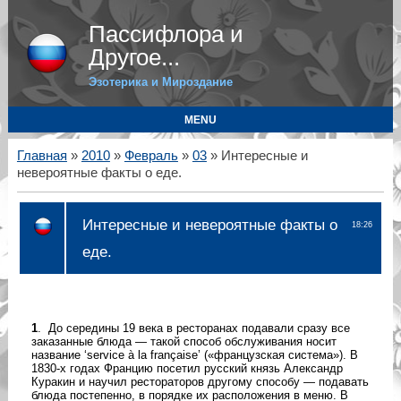
Пассифлора и
Другое...
Эзотерика и Мироздание
MENU
Главная
»
2010
»
Февраль
»
03
» Интересные и
невероятные факты о еде.
Интересные и невероятные факты о
18:26
еде.
1
. До середины 19 века в ресторанах подавали сразу все
заказанные блюда — такой способ обслуживания носит
название ‘service à la française’ («французская система»). В
1830-х годах Францию посетил русский князь Александр
Куракин и научил рестораторов другому способу — подавать
блюда постепенно, в порядке их расположения в меню. В