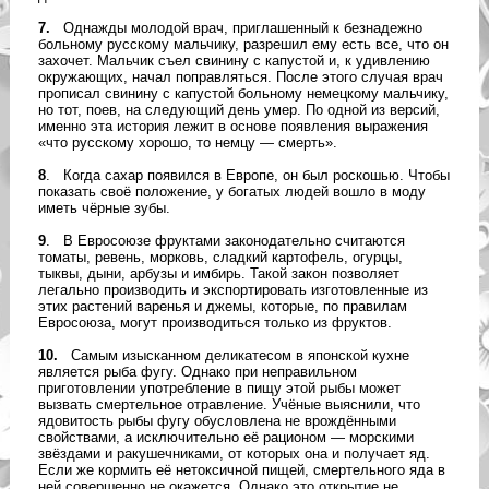
7.
Однажды молодой врач, приглашенный к безнадежно
больному русскому мальчику, разрешил ему есть все, что он
захочет. Мальчик съел свинину с капустой и, к удивлению
окружающих, начал поправляться. После этого случая врач
прописал свинину с капустой больному немецкому мальчику,
но тот, поев, на следующий день умер. По одной из версий,
именно эта история лежит в основе появления выражения
«что русскому хорошо, то немцу — смерть».
8
. Когда сахар появился в Европе, он был роскошью. Чтобы
показать своё положение, у богатых людей вошло в моду
иметь чёрные зубы.
9
. В Евросоюзе фруктами законодательно считаются
томаты, ревень, морковь, сладкий картофель, огурцы,
тыквы, дыни, арбузы и имбирь. Такой закон позволяет
легально производить и экспортировать изготовленные из
этих растений варенья и джемы, которые, по правилам
Евросоюза, могут производиться только из фруктов.
10.
Самым изысканном деликатесом в японской кухне
является рыба фугу. Однако при неправильном
приготовлении употребление в пищу этой рыбы может
вызвать смертельное отравление. Учёные выяснили, что
ядовитость рыбы фугу обусловлена не врождёнными
свойствами, а исключительно её рационом — морскими
звёздами и ракушечниками, от которых она и получает яд.
Если же кормить её нетоксичной пищей, смертельного яда в
ней совершенно не окажется. Однако это открытие не