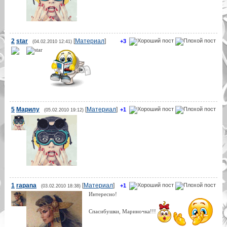
2
star
[
Материал
]
+3
(04.02.2010 12:41)
5
Марилу
[
Материал
]
+1
(05.02.2010 19:12)
1
rapana
[
Материал
]
+1
(03.02.2010 18:38)
Интересно!
Спасибушки, Мариночка!!!