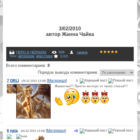
3/02/2010
автор Жанна Чайка
ПЕРО И ЧЕРНИЛА
809
rapana
Теги
:
авторское
,
мои стихи
5.0
/
3
Всего комментариев
:
8
Порядок вывода комментариев:
7
ORLI
[
Материал
]
0
(04.02.2010 13:09)
Жанночка!!! Просто восторг от твоих стихов!!!
6
nata
[
Материал
]
+2
(04.02.2010 13:04)