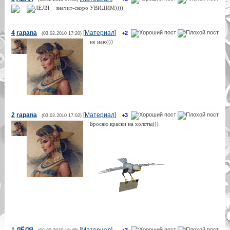
значит-скоро УВИДИМ))))
4
rapana
[
Материал
]
+2
(03.02.2010 17:20)
не наю)))
2
rapana
[
Материал
]
+3
(03.02.2010 17:02)
Бросаю краски на холсты)))
1
ЛЁЛЯ
[
Материал
]
+3