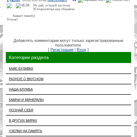
(03.02.2010 16:48)
Не дай, усталой пустоты
И безразличья над обрывом.
бывает такое(((
Устала?
Добавлять комментарии могут только зарегистрированные
пользователи.
[
Регистрация
|
Вход
]
Категории раздела
КАФЕ БУЛАВКА
РАЗНОЕ О ВКУСНОМ
НАША КЛУМБА
КАМНИ И МИНЕРАЛЫ
ПОЗНАЙ СЕБЯ
В ДРУГИХ МИРАХ
УЗЕЛКИ НА ПАМЯТЬ