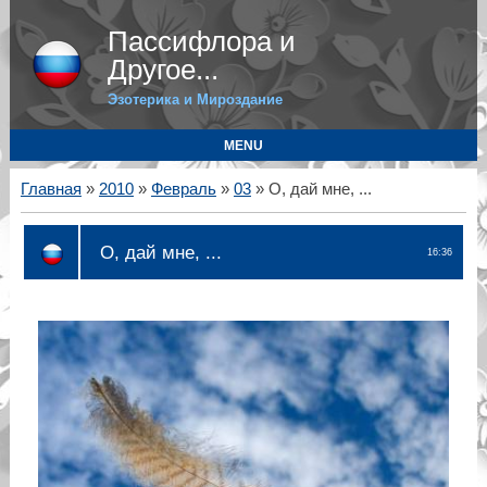
Пассифлора и
Другое...
Эзотерика и Мироздание
MENU
Главная
»
2010
»
Февраль
»
03
» О, дай мне, ...
О, дай мне, ...
16:36