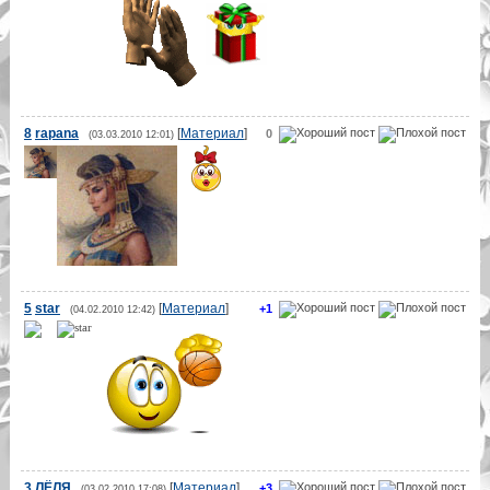
8
rapana
[
Материал
]
0
(03.03.2010 12:01)
5
star
[
Материал
]
+1
(04.02.2010 12:42)
3
ЛЁЛЯ
[
Материал
]
+3
(03.02.2010 17:08)