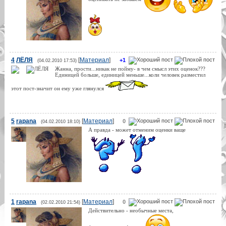
4
ЛЁЛЯ
[
Материал
]
+1
(04.02.2010 17:53)
Жанна, прости...никак не пойму- в чем смысл этих оценок???
Единицей больше, единицей меньше...коли человек разместил
этот пост-значит он ему уже глянулся
5
rapana
[
Материал
]
0
(04.02.2010 18:10)
А правда - может отменим оценки ваще
1
rapana
[
Материал
]
0
(02.02.2010 21:54)
Действительно - необычные места,