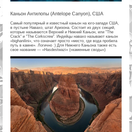
Каньон Антилопы (Antelope Canyon), США
Самый популярный и известный каньон на юго-западе США,
в пустыне Навахо, штат Аризона. Состоит из двух секций,
которые называются Верхний и Нижний Каньон, или "The
Crack” и "The Corkscrew”. Индейцы навахо называют каньон
«bighanilini», что означает просто «место, где вода пробила
путь в камне». Логично :) Для Нижнего Каньона также есть
свое название — «Hasdestwazi» («каменные своды»)