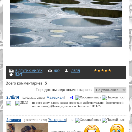
В ДРУГИХ МИРАХ
909
ЛЁЛЯ
5.0
/
3
Всего комментариев
:
5
Порядок вывода комментариев:
2
ЛЁЛЯ
[
Материал
]
+1
(02.02.2010 22:01)
просто диву даюсь-какая красота и действительно- фантастикой
попахивает)))Даже удивляюсь- Земля ли ЭТО???
3
rapana
[
Материал
]
0
(03.02.2010 12:18)
оценивать не забывем