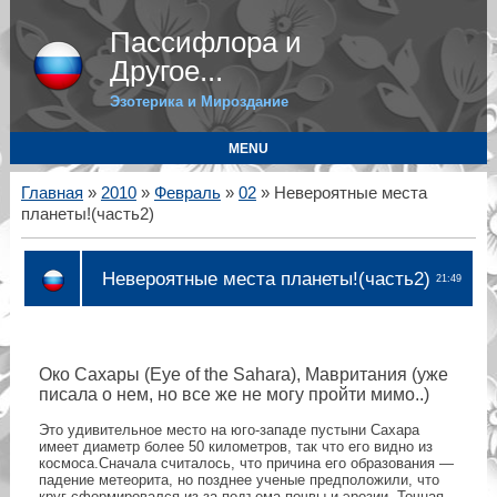
Пассифлора и
Другое...
Эзотерика и Мироздание
MENU
Главная
»
2010
»
Февраль
»
02
» Невероятные места
планеты!(часть2)
Невероятные места планеты!(часть2)
21:49
Око Сахары (Eye of the Sahara), Мавритания (уже
писала о нем, но все же не могу пройти мимо..)
Это удивительное место на юго-западе пустыни Сахара
имеет диаметр более 50 километров, так что его видно из
космоса.Сначала считалось, что причина его образования —
падение метеорита, но позднее ученые предположили, что
круг сформировался из-за подъема почвы и эрозии. Точная