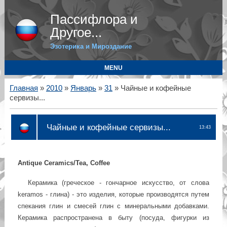
Пассифлора и
Другое...
Эзотерика и Мироздание
MENU
Главная
»
2010
»
Январь
»
31
» Чайные и кофейные
сервизы...
Чайные и кофейные сервизы...
13:43
Antique Сeramics/Tea, Coffee
Керамика (греческое - гончарное искусство, от слова
keramos - глина) - это изделия, которые производятся путем
спекания глин и смесей глин с минеральными добавками.
Керамика распространена в быту (посуда, фигурки из