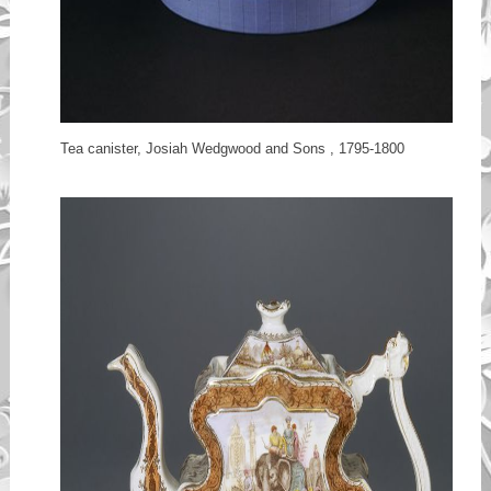
Tea canister, Josiah Wedgwood and Sons , 1795-1800