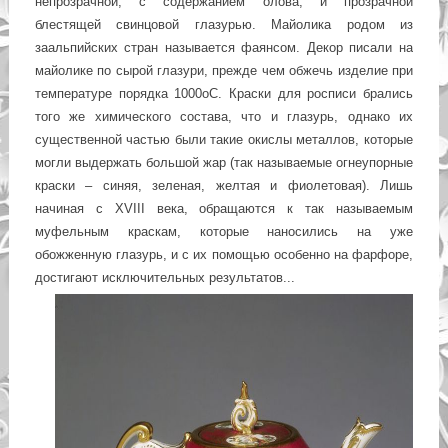
непрозрачной, с содержанием олова, и прозрачной
блестящей свинцовой глазурью. Майолика родом из
заальпийских стран называется фаянсом. Декор писали на
майолике по сырой глазури, прежде чем обжечь изделие при
температуре порядка 1000оС. Краски для росписи брались
того же химического состава, что и глазурь, однако их
существенной частью были такие окислы металлов, которые
могли выдержать большой жар (так называемые огнеупорные
краски – синяя, зеленая, желтая и фиолетовая). Лишь
начиная с XVIII века, обращаются к так называемым
муфельным краскам, которые наносились на уже
обожженную глазурь, и с их помощью особенно на фарфоре,
достигают исключительных результатов...