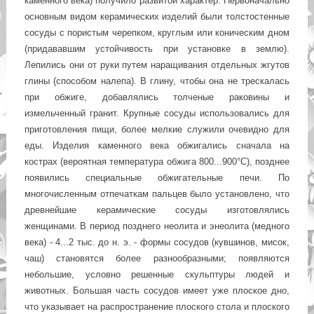
каменного века) получило развитой характер. Первоначально
основным видом керамических изделий были толстостенные
сосуды с пористым черепком, круглым или коническим дном
(придававшим устойчивость при установке в землю).
Лепились они от руки путем наращивания отдельных жгутов
глины (способом налепа). В глину, чтобы она не трескалась
при обжиге, добавлялись толченые раковины и
измельченный гранит. Крупные сосуды использовались для
приготовления пищи, более мелкие служили очевидно для
еды. Изделия каменного века обжигались сначала на
кострах (вероятная температура обжига 800...900°С), позднее
появились специальные обжигательные печи. По
многочисленным отпечаткам пальцев было установлено, что
древнейшие керамические сосуды изготовлялись
женщинами. В период позднего неолита и энеолита (медного
века) - 4...2 тыс. до н. э. - формы сосудов (кувшинов, мисок,
чаш) становятся более разнообразными; появляются
небольшие, условно решенные скульптуры людей и
животных. Большая часть сосудов имеет уже плоское дно,
что указывает на распространение плоского стола и плоского