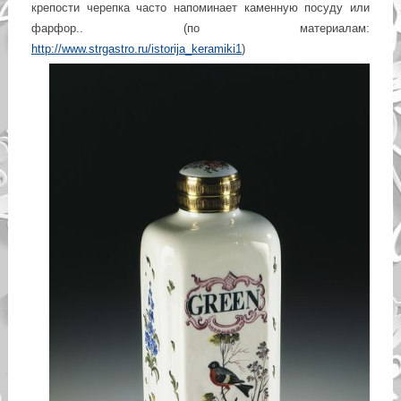
крепости черепка часто напоминает каменную посуду или
фарфор.. (по материалам:
http://www.strgastro.ru/istorija_keramiki1
)