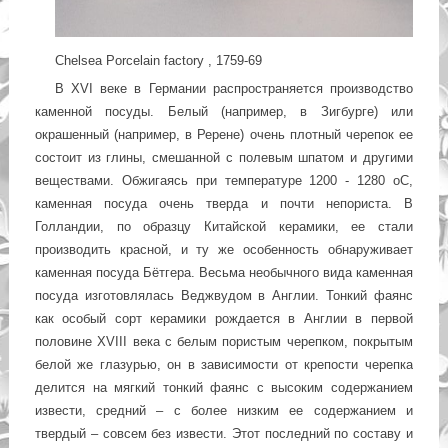
Chelsea Porcelain factory , 1759-69
В XVI веке в Германии распространяется производство
каменной посуды. Белый (например, в Зигбурге) или
окрашенный (например, в Ререне) очень плотный черепок ее
состоит из глины, смешанной с полевым шпатом и другими
веществами. Обжигаясь при температуре 1200 - 1280 оС,
каменная посуда очень тверда и почти непориста. В
Голландии, по образцу Китайской керамики, ее стали
производить красной, и ту же особенность обнаруживает
каменная посуда Бётгера. Весьма необычного вида каменная
посуда изготовлялась Веджвудом в Англии. Тонкий фаянс
как особый сорт керамики рождается в Англии в первой
половине XVIII века с белым пористым черепком, покрытым
белой же глазурью, он в зависимости от крепости черепка
делится на мягкий тонкий фаянс с высоким содержанием
извести, средний – с более низким ее содержанием и
твердый – совсем без извести. Этот последний по составу и