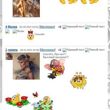
4
Малка
[
Материал
]
+2
(01.02.2010 19:41)
Спасибо
1
rapana
[
Материал
]
+1
(30.01.2010 19:09)
Спасибо, Ирочка!!!
Красивый праздник!!!