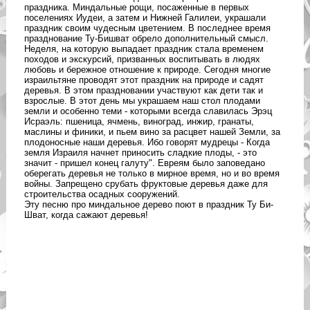
праздника. Миндальные рощи, посаженные в первых
поселениях Иудеи, а затем и Нижней Галилеи, украшали
праздник своим чудесным цветением. В последнее время
празднование Ту-Бишват обрело дополнительный смысл.
Неделя, на которую выпадает праздник стала временем
походов и экскурсий, призванных воспитывать в людях
любовь и бережное отношение к природе. Сегодня многие
израильтяне проводят этот праздник на природе и садят
деревья. В этом праздновании участвуют как дети так и
взрослые. В этот день мы украшаем наш стол плодами
земли и особенно теми - которыми всегда славилась Эрэц
Исраэль: пшеница, ячмень, виноград, инжир, гранаты,
маслины и финики, и пьем вино за расцвет нашей Земли, за
плодоносные наши деревья. Ибо говорят мудрецы - Когда
земля Израиля начнет приносить сладкие плоды, - это
значит - пришел конец галуту". Евреям было заповедано
оберегать деревья не только в мирное время, но и во время
войны. Запрещено срубать фруктовые деревья даже для
строительства осадных сооружений.
Эту песню про миндальное дерево поют в праздник Ту Би-
Шват, когда сажают деревья!