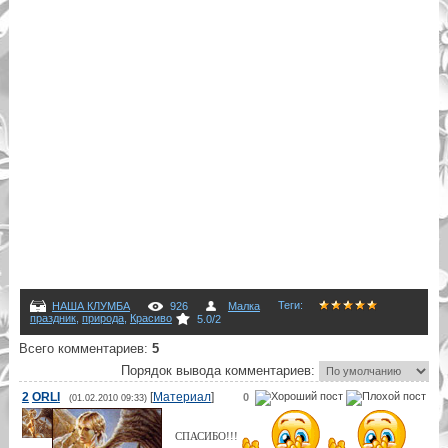
Теги
:
НАША КЛУМБА
926
Малка
праздник
,
природа
,
Красиво
5.0
/
2
Всего комментариев
:
5
Порядок вывода комментариев:
2
ORLI
[
Материал
]
0
(01.02.2010 09:33)
СПАСИБО!!!