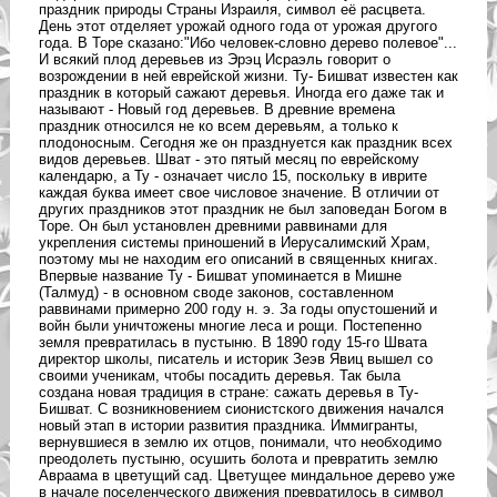
праздник природы Страны Израиля, символ её расцвета.
День этот отделяет урожай одного года от урожая другого
года. В Торе сказано:"Ибо человек-словно дерево полевое"...
И всякий плод деревьев из Эрэц Исраэль говорит о
возрождении в ней еврейской жизни. Ту- Бишват известен как
праздник в который сажают деревья. Иногда его даже так и
называют - Новый год деревьев. В древние времена
праздник относился не ко всем деревьям, а только к
плодоносным. Сегодня же он празднуется как праздник всех
видов деревьев. Шват - это пятый месяц по еврейскому
календарю, а Ту - означает число 15, поскольку в иврите
каждая буква имеет свое числовое значение. В отличии от
других праздников этот праздник не был заповедан Богом в
Торе. Он был установлен древними раввинами для
укрепления системы приношений в Иерусалимский Храм,
поэтому мы не находим его описаний в священных книгах.
Впервые название Ту - Бишват упоминается в Мишне
(Талмуд) - в основном своде законов, составленном
раввинами примерно 200 году н. э. За годы опустошений и
войн были уничтожены многие леса и рощи. Постепенно
земля превратилась в пустыню. В 1890 году 15-го Швата
директор школы, писатель и историк Зеэв Явиц вышел со
своими ученикам, чтобы посадить деревья. Так была
создана новая традиция в стране: сажать деревья в Ту-
Бишват. С возникновением сионистского движения начался
новый этап в истории развития праздника. Иммигранты,
вернувшиеся в землю их отцов, понимали, что необходимо
преодолеть пустыню, осушить болота и превратить землю
Авраама в цветущий сад. Цветущее миндальное дерево уже
в начале поселенческого движения превратилось в символ