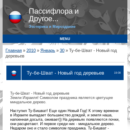
Пассифлора и
Другое...
Эзотерика и Мироздание
MENU
Главная
»
2010
»
Январь
»
30
» Ту-бе-Шват - Новый год
деревьев
Ту-бе-Шват - Новый год деревьев
19:08
Ту-бе-Шват - Новый год деревьев
Земли Израиля! Символом праздника является цветущее
миндальное дерево.
Наступил Ту-Бишват! Еще один Новый Год! К этому времени
в Израиле выпадает большинство дождей, и земля наша,
напоенная досыта, оживает)) На деревьях появляются почки,
они расцветают. И первое среди них - миндальное дерево.
Недаром оно и стало символом праздника. Ту-Бишват -