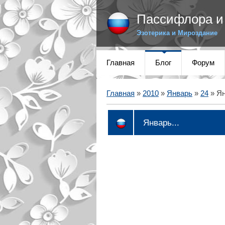
Пассифлора и 
Эзотерика и Мироздание
Главная
Блог
Форум
Главная
»
2010
»
Январь
»
24
» Ян
Январь...