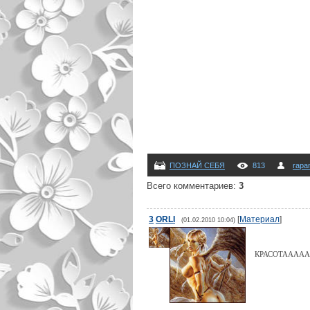
ПОЗНАЙ СЕБЯ
813
rapa
Всего комментариев
:
3
3
ORLI
[
Материал
]
(01.02.2010 10:04)
КРАСОТАААА