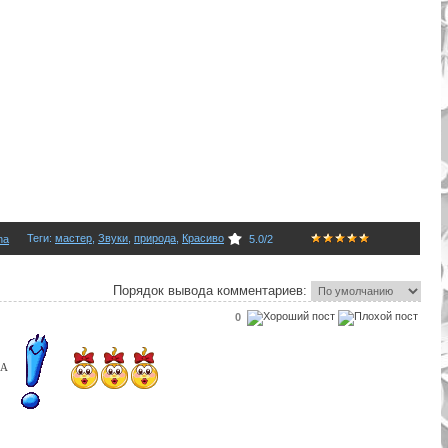
Теги
:
мастер
,
Звуки
,
природа
,
Красиво
na
5.0
/
2
Порядок вывода комментариев:
0
АА