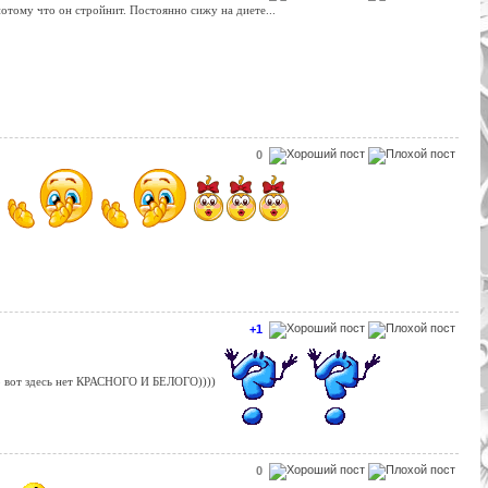
тому что он стройнит. Постоянно сижу на диете...
0
+1
но вот здесь нет КРАСНОГО И БЕЛОГО))))
0