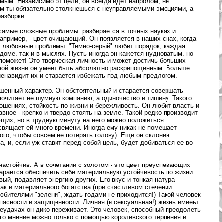
мым. Независимо от цели, он всегда идет напролом, не
им ты обязательно столкнешься с неуправляемыми эмоциями, а
разборки.
самые сложные проблемы. разбирается в точных науках и
например, - цвет очищающий. Он появляется в наших снах, когда
 любовные проблемы. "Темно-серый" любит порядок, каждая
 доме, так и в мыслях. Пусть иногда он кажется нудноватым, но
 поможет! Это творческая личность и может достичь больших
мной жизни он умеет быть абсолютно раскрепощенным. Больше
 ненавидит их и старается избежать под любым предлогом.
ешенный характер. Он обстоятельный и старается совершать
почитает не шумную компанию, а одиночество и тишину. Такого
ошениях, стойкость по жизни и бережливость. Он любит власть и
авное - крепко и твердо стоять на земле. Такой редко производит
щих, но в трудную минуту на него можно положиться.
свящает ей много времени. Иногда ему никак не помешает
ого, чтобы совсем не потерять голову). Еще он склонен
 и, если уж ставит перед собой цель, будет добиваться ее во
настойчив. А в сочетании с золотом - это цвет преуспевающих
арается обеспечить себе материальную устойчивость по жизни.
вый, подавляет энергию других. Его вкус и тонкая натура
так и материального богатства (при счастливом стечении
любителями "зелени", ждать годами не приходится!) Такой человек
пасности и защищенности. Личная (и сексуальная!) жизнь имееьт
неудачах он дико переживает. Это человек, способный преодолеть
его мнение можно только с помощью королевского терпения и