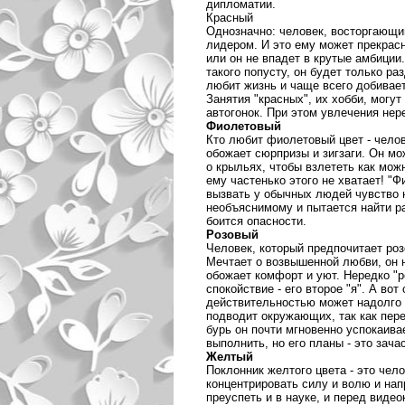
дипломатии.
Красный
Однозначно: человек, восторгающи
лидером. И это ему может прекрасн
или он не впадет в крутые амбиции.
такого попусту, он будет только ра
любит жизнь и чаще всего добивает
Занятия "красных", их хобби, могут
автогонок. При этом увлечения не
Фиолетовый
Кто любит фиолетовый цвет - челов
обожает сюрпризы и зигзаги. Он мо
о крыльях, чтобы взлететь как мо
ему частенько этого не хватает! "
вызвать у обычных людей чувство 
необъяснимому и пытается найти ра
боится опасности.
Розовый
Человек, который предпочитает роз
Мечтает о возвышенной любви, он 
обожает комфорт и уют. Нередко "
спокойствие - его второе "я". А вот
действительностью может надолго в
подводит окружающих, так как пере
бурь он почти мгновенно успокаива
выполнить, но его планы - это зач
Желтый
Поклонник желтого цвета - это чел
концентрировать силу и волю и нап
преуспеть и в науке, и перед виде