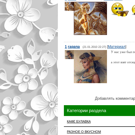
1
rapana
[
Материал
]
(21.01.2010 22:27)
У нас уже был п
а этот взят отс
Добавлять комментар
Категории раздела
КАФЕ БУЛАВКА
РАЗНОЕ О ВКУСНОМ