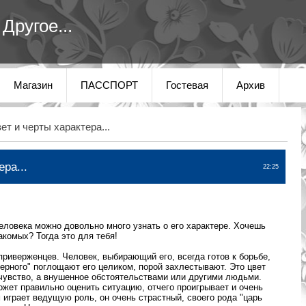
Другое...
Магазин
ПАССПОРТ
Гостевая
Архив
ет и черты характера...
ра...
22:25
еловека можно довольно много узнать о его характере. Хочешь
накомых? Тогда это для тебя!
 приверженцев. Человек, выбирающий его, всегда готов к борьбе,
"черного" поглощают его целиком, порой захлестывают. Это цвет
 чувство, а внушенное обстоятельствами или другими людьми.
ожет правильно оценить ситуацию, отчего проигрывает и очень
м играет ведущую роль, он очень страстный, своего рода "царь