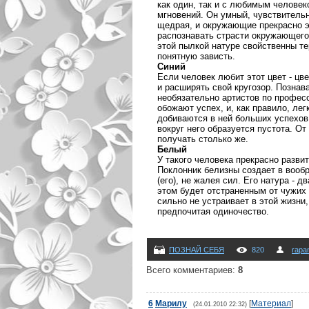
как один, так и с любимым человек
мгновений. Он умный, чувствительн
щедрая, и окружающие прекрасно эт
распознавать страсти окружающего
этой пылкой натуре свойственны т
понятную зависть.
Синий
Если человек любит этот цвет - цв
и расширять свой кругозор. Познав
необязательно артистов по професс
обожают успех, и, как правило, лег
добиваются в ней больших успехов.
вокруг него образуется пустота. О
получать столько же.
Белый
У такого человека прекрасно разви
Поклонник белизны создает в вообр
(его), не жалея сил. Его натура - 
этом будет отстраненным от чужих 
сильно не устраивает в этой жизни
предпочитая одиночество.
ПОЗНАЙ СЕБЯ
820
rapa
Всего комментариев
:
8
6
Марилу
[
Материал
]
(24.01.2010 22:32)