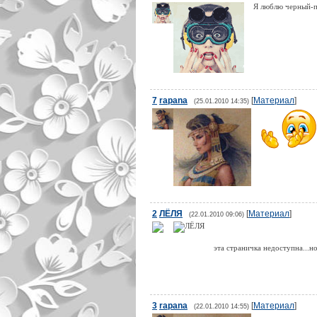
Я люблю черный-по
7
rapana
[
Материал
]
(25.01.2010 14:35)
2
ЛЁЛЯ
[
Материал
]
(22.01.2010 09:06)
эта страничка недоступна...
3
rapana
[
Материал
]
(22.01.2010 14:55)