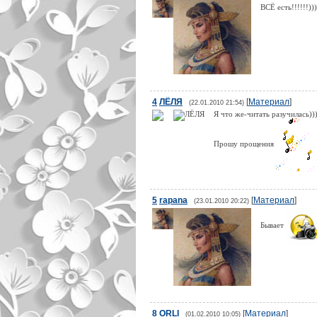
ВСЁ есть!!!!!!))
4
ЛЁЛЯ
[
Материал
]
(22.01.2010 21:54)
Я что же-читать разучилась)))
Прошу прощения
5
rapana
[
Материал
]
(23.01.2010 20:22)
Бывает
8
ORLI
[
Материал
]
(01.02.2010 10:05)