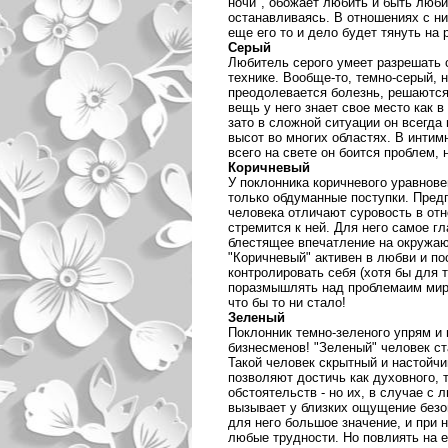
ночи", обожает любить и быть люби
останавливаясь. В отношениях с н
еще его то и дело будет тянуть на 
Серый
Любитель серого умеет разрешать 
технике. Вообще-то, темно-серый, 
преодолевается болезнь, решаются
вещь у него знает свое место как в
зато в сложной ситуации он всегда
высот во многих областях. В инти
всего на свете он боится проблем,
Коричневый
У поклонника коричневого уравнов
только обдуманные поступки. Пред
человека отличают суровость в отн
стремится к ней. Для него самое гл
блестящее впечатление на окружаю
"Коричневый" активен в любви и по
контролировать себя (хотя бы для т
поразмышлять над проблемаим мира,
что бы то ни стало!
Зеленый
Поклонник темно-зеленого упрям и 
бизнесменов! "Зеленый" человек ст
Такой человек скрытный и настойчи
позволяют достичь как духовного, 
обстоятельств - но их, в случае с 
вызывает у близких ощущение безо
для него большое значение, и при 
любые трудности. Но повлиять на 