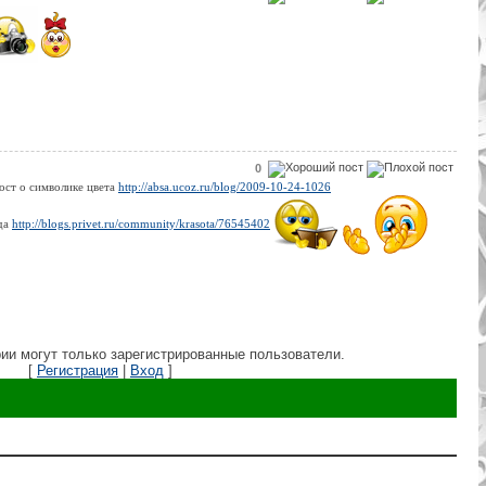
0
ост о символике цвета
http://absa.ucoz.ru/blog/2009-10-24-1026
юда
http://blogs.privet.ru/community/krasota/76545402
ии могут только зарегистрированные пользователи.
[
Регистрация
|
Вход
]