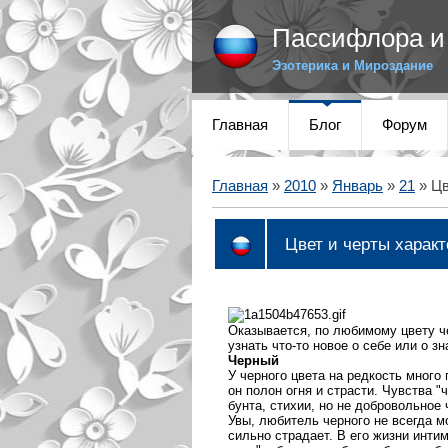
Пассифлора и 
Эзотерика и Мироздание
Главная
Блог
Форум
Главная
»
2010
»
Январь
»
21
» Цв
Цвет и черты характе
Оказывается, по любимому цвету ч
узнать что-то новое о себе или о з
Черный
У черного цвета на редкость много
он полон огня и страсти. Чувства 
бунта, стихии, но не добровольное
Увы, любитель черного не всегда м
сильно страдает. В его жизни инти