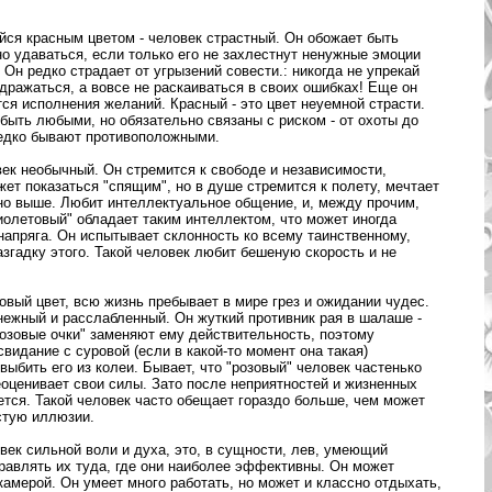
йся красным цветом - человек страстный. Он обожает быть
о удаваться, если только его не захлестнут ненужные эмоции
 Он редко страдает от угрызений совести.: никогда не упрекай
здражаться, а вовсе не раскаиваться в своих ошибках! Еще он
ся исполнения желаний. Красный - это цвет неуемной страсти.
 быть любыми, но обязательно связаны с риском - от охоты до
редко бывают противоположными.
ек необычный. Он стремится к свободе и независимости,
жет показаться "спящим", но в душе стремится к полету, мечтает
жно выше. Любит интеллектуальное общение, и, между прочим,
Фиолетовый" обладает таким интеллектом, что может иногда
напряга. Он испытывает склонность ко всему таинственному,
згадку этого. Такой человек любит бешеную скорость и не
овый цвет, всю жизнь пребывает в мире грез и ожидании чудес.
нежный и расслабленный. Он жуткий противник рая в шалаше -
розовые очки" заменяют ему действительность, поэтому
 свидание с суровой (если в какой-то момент она такая)
ыбить его из колеи. Бывает, что "розовый" человек частенько
оценивает свои силы. Зато после неприятностей и жизненных
ется. Такой человек часто обещает гораздо больше, чем может
астую иллюзии.
овек сильной воли и духа, это, в сущности, лев, умеющий
равлять их туда, где они наиболее эффективны. Он может
окамерой. Он умеет много работать, но может и классно отдыхать,