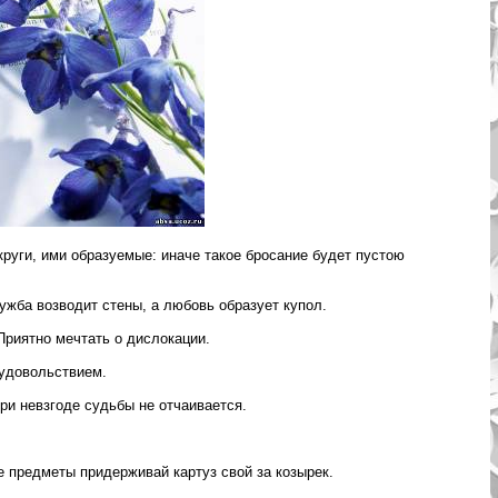
круги, ими образуемые: иначе такое бросание будет пустою
ужба возводит стены, а любовь образует купол.
Приятно мечтать о дислокации.
с удовольствием.
ри невзгоде судьбы не отчаивается.
е предметы придерживай картуз свой за козырек.