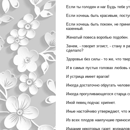
Если ты голоден и наг Будь тебе у
Если хочешь быть красивым, посту
Если хочешь быть покоен, не приним
казенный.
Женатый повеса воробью подобен.
Зачем, - говорит эгоист, - стану я 
сделало?
Здоровье без силы - то же, что тве
И в самых пустых головах любовь 
И устрица имеет врагов!
Иногда достаточно обругать челов
Иногда прогуливающегося старца 
Иной певец подчас хрипнет.
Иные настойчиво утверждают, что ж
Из всех плодов наилучшие приноси
Издание некоторых газет, журналов