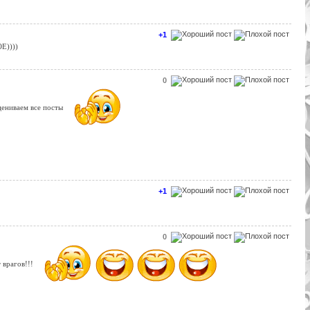
+1
Е))))
0
цениваем все посты
+1
0
 врагов!!!