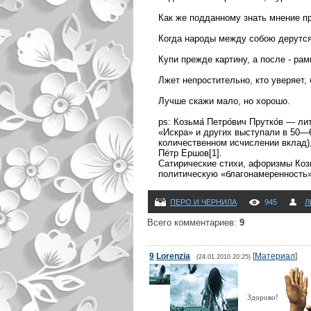
Как же подданному знать мнение п
Когда народы между собою дерутся
Купи прежде картину, а после - рам
Лжет непростительно, кто уверяет,
Лучше скажи мало, но хорошо.
ps: Козьма́ Петро́вич Прутко́в — л
«Искра» и других выступали в 50—6
количественном исчислении вклад)
Пётр Ершов[1].
Сатирические стихи, афоризмы Коз
политическую «благонамеренность»
ПЕРО И ЧЕРНИЛА
945
Л
Всего комментариев
:
9
9
Lorenzia
[
Материал
]
(24.01.2010 20:25)
Здорово!