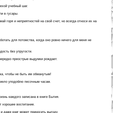
техой учебный шаг.
пи в гусары.
ай горя и неприятностей на свой счет, но всегда относи их на
работать для потомства, когда оно ровно ничего для меня не
рдость без упругости.
нередко преострые выдумки рождает.
ека, чтобы не быть им обманутым!
смело уподоблю песочным часам.
изнь каждого записана в книге Бытия.
т хорошее воспитание.
 и даже книг может приносить выгоду.