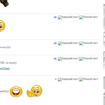
+1
+1
 точку))))
+1
НЬ- на века)))
age3.html
0
бывАй)))