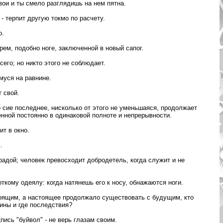
вои и ты смело разглядишь на нем пятна.
- терпит другую токмо по расчету.
о.
рем, подобно ноге, заключенной в новый сапог.
сего; но никто этого не соблюдает.
уся на равнине.
т свой.
но сие последнее, нисколько от этого не уменьшаяся, продолжает
нной постоянно в одинаковой полноте и непрерывности.
ит в окно.
.
адой; человек превосходит добродетель, когда служит и не
ткому одеялу: когда натянешь его к носу, обнажаются ноги.
оящим, а настоящее продолжало существовать с будущим, кто
чины и где последствия?
пись "буйвол" - не верь глазам своим.