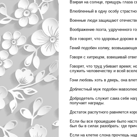
Взирая на солнце, прищурь глаза с
Влюбленный в одну особу страстно 
Военные люди защищают отечеств
Воображение поэта, удрученного го
Все говорят, что здоровье дороже в
Гений подобен холму, возвышающем
Говоря с хитрецом, взвешивай отве
Говорят, что труд убивает время; 
служить человечеству и всей вселе
Гони любовь хоть в дверь, она влет
Доблестный муж подобен мавзолею
Добродетель служит сама себе нагр
получает награды.
Достаток распутного равняется коро
Если бы все прошедшее было наст
был бы в силах разобрать: где при
Если на клетке слона прочтешь над