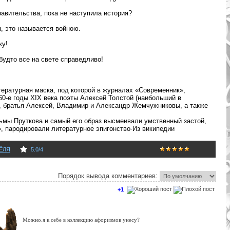
равительства, пока не наступила история?
, это называется войною.
ку!
 будто все на свете справедливо!
итературная маска, под которой в журналах «Современник»,
0-е годы XIX века поэты Алексей Толстой (наибольший в
, братья Алексей, Владимир и Александр Жемчужниковы, а также
ьмы Пруткова и самый его образ высмеивали умственный застой,
, пародировали литературное эпигонство-Из википедии
ЁЛЯ
5.0
/
4
Порядок вывода комментариев:
+1
Можно.я к себе в коллекцию афоризмов унесу?