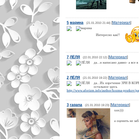
5
марина
[
Материал
]
(21.01.2010 21:44)
Интересно как!!
7
ЛЁЛЯ
[
Материал
]
(22.01.2010 22:12)
да...и написано давно- а все в
2
ЛЁЛЯ
[
Материал
]
(21.01.2010 19:22)
да...Их изречение ЗРИ В КОРЕ
остальное здесь
http://www.aforizm.info/author/kozma-prutkov/p
3
rapana
[
Материал
]
(21.01.2010 19:23)
хих)))
а оценить не за