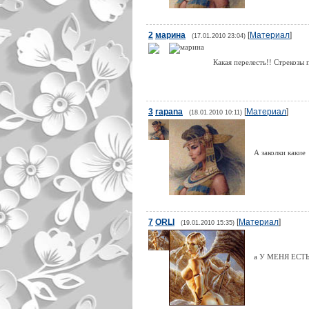
2
марина
[
Материал
]
(17.01.2010 23:04)
Какая перелесть!! Стрекозы 
3
rapana
[
Материал
]
(18.01.2010 10:11)
А заколки какие
7
ORLI
[
Материал
]
(19.01.2010 15:35)
а У МЕНЯ ЕСТ