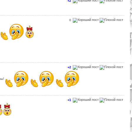
+2
0
+2
озы!
+1