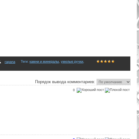
Теги
:
камни и минералы
,
умелые ручки
,
rapana
Порядок вывода комментариев:
0