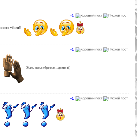
+1
просто убили!!!
+1
Жаль косы обрезала...давно)))
+1
Ь