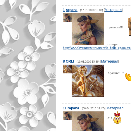
1
rapana
[
Материал
]
(17.01.2010 18:02)
прелесть!!!
отсюда
http://www.liveinternet.ru/users/la_belle_epoque/pr
8
ORLI
[
Материал
]
(19.01.2010 15:36)
Красиво!!!!
11
rapana
[
Материал
]
(06.04.2010 19:47)
угу