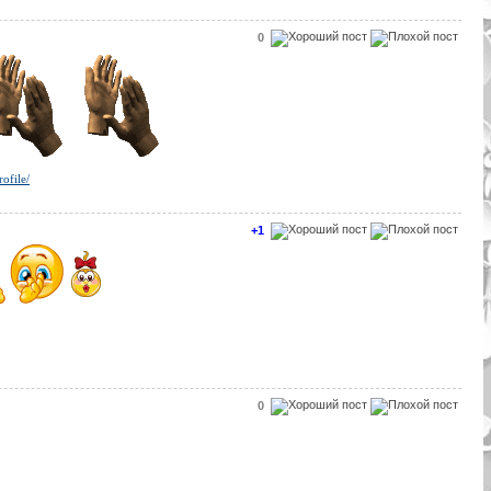
0
ofile/
+1
0