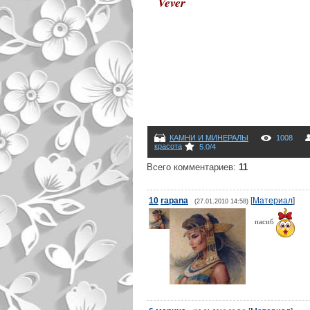
Vever
КАМНИ И МИНЕРАЛЫ
1008
красота
5.0
/
4
Всего комментариев
:
11
10
rapana
[
Материал
]
(27.01.2010 14:58)
пасиб