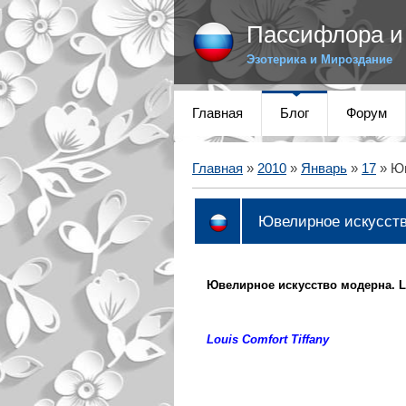
Пассифлора и 
Эзотерика и Мироздание
Главная
Блог
Форум
Главная
»
2010
»
Январь
»
17
» Юв
Ювелирное искусст
Ювелирное искусство модерна. Lou
Louis Comfort Tiffany