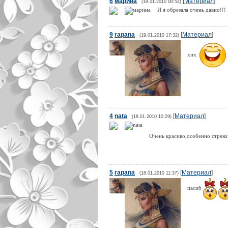
6
марина
[
Материал
]
(19.01.2010 00:54)
И я обрезала очень давно!!!
9
rapana
[
Материал
]
(19.01.2010 17:32)
хих
4
nata
[
Материал
]
(18.01.2010 10:29)
Очень красиво,особенно стрек
5
rapana
[
Материал
]
(18.01.2010 11:37)
пасиб