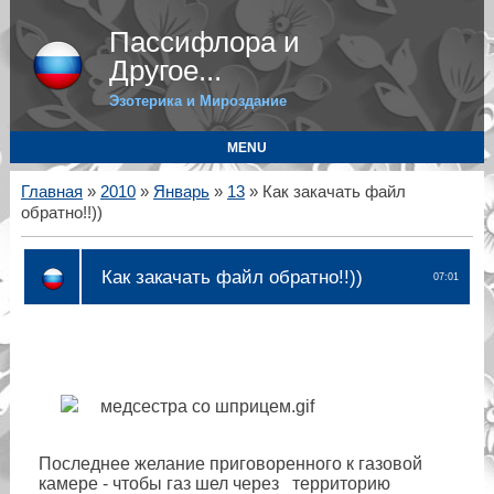
Пассифлора и
Другое...
Эзотерика и Мироздание
MENU
Главная
»
2010
»
Январь
»
13
» Как закачать файл
обратно!!))
Как закачать файл обратно!!))
07:01
Последнее желание приговоренного к газовой
камере - чтобы газ шел через территорию