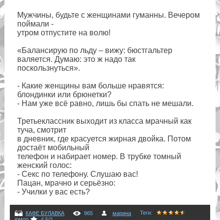
Мужчины, будьте с женщинами гуманны. Вечером
поймали -
утром отпустите на волю!
«Балансирую по льду – вижу: бюстгальтер
валяется. Думаю: это ж надо так
поскользнуться».
- Какие женщины вам больше нравятся:
блондинки или брюнетки?
- Нам уже всё равно, лишь бы спать не мешали.
Третьеклассник выходит из класса мрачный как
туча, смотрит
в дневник, где красуется жирная двойка. Потом
достаёт мобильный
телефон и набирает номер. В трубке томный
женский голос:
- Секс по телефону. Слушаю вас!
Пацан, мрачно и серьёзно:
- Училки у вас есть?
Теги
:
КАФЕ БУЛАВКА
965
марина
юмор
4.5
/
2