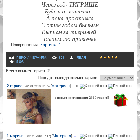
Через год- ТИГРИЩЕ
Будет из котенка...
А пока простимся
С этим годом-бычьим
Выпьем за тигриный,
Выпьм..по привычке
Прикрепления
:
Картинка 1
ПЕРО И ЧЕРНИЛА
878
ЛЁЛЯ
5.0
/
3
Всего комментариев
:
2
Порядок вывода комментариев:
2
rapana
[
Материал
]
0
(04.01.2010 12:05)
с новым наступившим 2010 годом!!!
1
марина
[
Материал
]
+1
(02.01.2010 07:17)