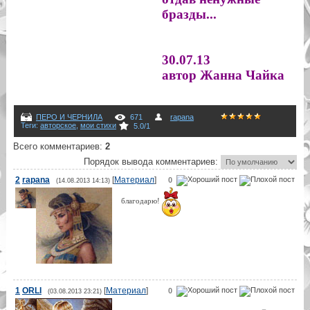
бразды...

30.07.13
автор Жанна Чайка 
ПЕРО И ЧЕРНИЛА
671
rapana
Теги
:
авторскoe
,
мои стихи
5.0
/
1
Всего комментариев
:
2
Порядок вывода комментариев:
2
rapana
[
Материал
]
0
(14.08.2013 14:13)
благодарю!
1
ORLI
[
Материал
]
0
(03.08.2013 23:21)