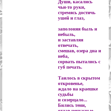
Души, касались 
чьи-то руки, 

стремясь достичь 
ушей и глаз,

заполоняя быль и 
небыль, 

и заставляя 
отвечать,

смешав, озера дна и 
неба, 

сорвать пытались с 
губ печать.

Таилось в скрытом 
откровенье,

ждало на краешке 
судьбы

и созерцало... 
Бились тени,

отдав ненужные 