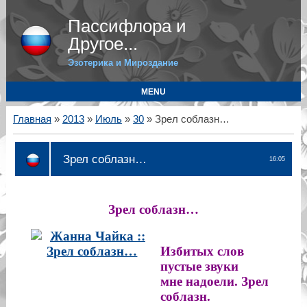
Пассифлора и
Другое...
Эзотерика и Мироздание
MENU
Главная
»
2013
»
Июль
»
30
» Зрел соблазн…
Зрел соблазн…
16:05
Зрел соблазн…
Избитых слов 
пустые звуки 

мне надоели. Зрел 
соблазн.
