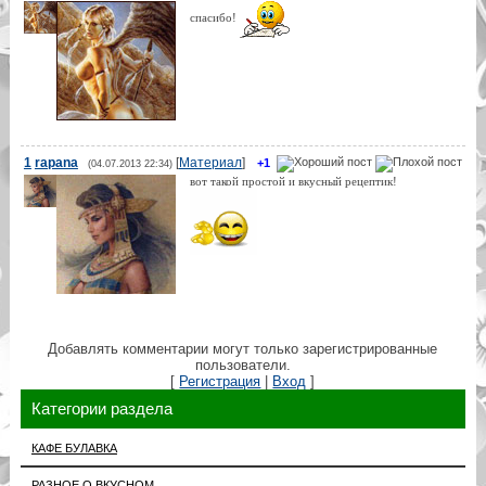
спасибо!
1
rapana
[
Материал
]
+1
(04.07.2013 22:34)
вот такой простой и вкусный рецептик!
Добавлять комментарии могут только зарегистрированные
пользователи.
[
Регистрация
|
Вход
]
Категории раздела
КАФЕ БУЛАВКА
РАЗНОЕ О ВКУСНОМ