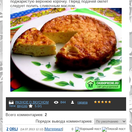
поджаристую верхнюю корочку. Перед подачей омлет
следует полить сливочным маслом.
РАЗНОЕ О ВКУСНОМ
844
rapana
Теги
:
вкусно
5.0
/
1
Всего комментариев
:
2
Порядок вывода комментариев:
2
ORLI
[
Материал
]
0
(14.07.2013 12:12)