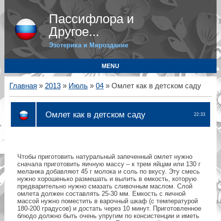
Пассифлора и
Другое...
Эзотерика и Мироздание
MENU
Главная
»
2013
»
Июль
»
04
» Омлет как в детском саду
Омлет как в детском саду
22:33
Чтобы приготовить натуральный запеченный омлет нужно
сначала приготовить яичную массу – к трем яйцам или 130 г
меланжа добавляют 45 г молока и соль по вкусу. Эту смесь
нужно хорошенько размешать и вылить в емкость, которую
предварительно нужно смазать сливочным маслом. Слой
омлета должен составлять 25-30 мм. Емкость с яичной
массой нужно поместить в варочный шкаф (с температурой
180-200 градусов) и достать через 10 минут. Приготовленное
блюдо должно быть очень упругим по консистенции и иметь