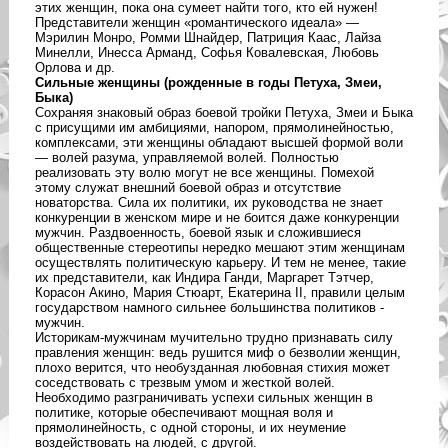
этих женщин, пока она сумеет найти того, кто ей нужен!
Представители женщин «романтического идеала» —
Мэрилин Монро, Ромми Шнайдер, Патриция Каас, Лайза
Минелли, Инесса Арманд, Софья Ковалевская, Любовь
Орлова и др.
Сильные женщины (рожденные в годы Петуха, Змеи,
Быка)
Сохраняя знаковый образ боевой тройки Петуха, Змеи и Быка
с присущими им амбициями, напором, прямолинейностью,
комплексами, эти женщины обладают высшей формой воли
— волей разума, управляемой волей. Полностью
реализовать эту волю могут не все женщины. Помехой
этому служат внешний боевой образ и отсутствие
новаторства. Сила их политики, их руководства не знает
конкуренции в женском мире и не боится даже конкуренции
мужчин. Раздвоенность, боевой язык и сложившиеся
общественные стереотипы нередко мешают этим женщинам
осуществлять политическую карьеру. И тем не менее, такие
их представители, как Индира Ганди, Маргарет Тэтчер,
Корасон Акино, Мария Стюарт, Екатерина II, правили целым
государством намного сильнее большинства политиков -
мужчин.
Историкам-мужчинам мучительно трудно признавать силу
правления женщин: ведь рушится миф о безволии женщин,
плохо верится, что необузданная любовная стихия может
соседствовать с трезвым умом и жесткой волей.
Необходимо разграничивать успехи сильных женщин в
политике, которые обеспечивают мощная воля и
прямолинейность, с одной стороны, и их неумение
воздействовать на людей, с другой.