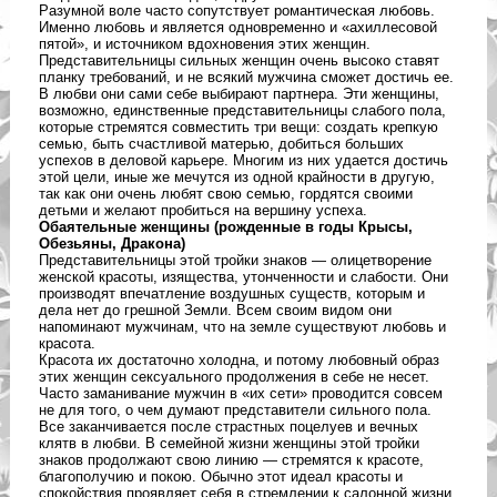
Разумной воле часто сопутствует романтическая любовь.
Именно любовь и является одновременно и «ахиллесовой
пятой», и источником вдохновения этих женщин.
Представительницы сильных женщин очень высоко ставят
планку требований, и не всякий мужчина сможет достичь ее.
В любви они сами себе выбирают партнера. Эти женщины,
возможно, единственные представительницы слабого пола,
которые стремятся совместить три вещи: создать крепкую
семью, быть счастливой матерью, добиться больших
успехов в деловой карьере. Многим из них удается достичь
этой цели, иные же мечутся из одной крайности в другую,
так как они очень любят свою семью, гордятся своими
детьми и желают пробиться на вершину успеха.
Обаятельные женщины (рожденные в годы Крысы,
Обезьяны, Дракона)
Представительницы этой тройки знаков — олицетворение
женской красоты, изящества, утонченности и слабости. Они
производят впечатление воздушных существ, которым и
дела нет до грешной Земли. Всем своим видом они
напоминают мужчинам, что на земле существуют любовь и
красота.
Красота их достаточно холодна, и потому любовный образ
этих женщин сексуального продолжения в себе не несет.
Часто заманивание мужчин в «их сети» проводится совсем
не для того, о чем думают представители сильного пола.
Все заканчивается после страстных поцелуев и вечных
клятв в любви. В семейной жизни женщины этой тройки
знаков продолжают свою линию — стремятся к красоте,
благополучию и покою. Обычно этот идеал красоты и
спокойствия проявляет себя в стремлении к салонной жизни,