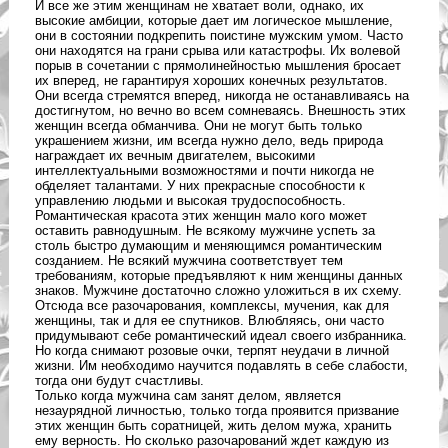
И все же этим женщинам не хватает воли, однако, их
высокие амбиции, которые дает им логическое мышление,
они в состоянии подкрепить поистине мужским умом. Часто
они находятся на грани срыва или катастрофы. Их волевой
порыв в сочетании с прямолинейностью мышления бросает
их вперед, не гарантируя хороших конечных результатов.
Они всегда стремятся вперед, никогда не останавливаясь на
достигнутом, но вечно во всем сомневаясь. Внешность этих
женщин всегда обманчива. Они не могут быть только
украшением жизни, им всегда нужно дело, ведь природа
награждает их вечным двигателем, высокими
интеллектуальными возможностями и почти никогда не
обделяет талантами. У них прекрасные способности к
управлению людьми и высокая трудоспособность.
Романтическая красота этих женщин мало кого может
оставить равнодушным. Не всякому мужчине успеть за
столь быстро думающим и меняющимся романтическим
созданием. Не всякий мужчина соответствует тем
требованиям, которые предъявляют к ним женщины данных
знаков. Мужчине достаточно сложно уложиться в их схему.
Отсюда все разочарования, комплексы, мучения, как для
женщины, так и для ее спутников. Влюбляясь, они часто
придумывают себе романтический идеал своего избранника.
Но когда снимают розовые очки, терпят неудачи в личной
жизни. Им необходимо научится подавлять в себе слабости,
тогда они будут счастливы.
Только когда мужчина сам занят делом, является
незаурядной личностью, только тогда проявится призвание
этих женщин быть соратницей, жить делом мужа, хранить
ему верность. Но сколько разочарований ждет каждую из