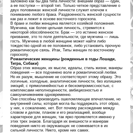
заложено как бы два типа личности: внешний образ — один,
а ее поступки — второй тип. Только четкое представление о
двух половинках женской личности служит ключом к
пониманию любого брака. Раздвоенность женской сущности
как раз и лежит в основе восточного гороскопа.
В браке и любви женщина является хозяйкой положения.
Мужчина, как более цельная личность, стремится к
некоторой обособленности. Брак — это истинно женское
призвание, это то поле деятельности, где мужчина — лишь
гость. Мужчина в любой женщине может найти либо
тождество одной из ее половинок, либо установить прочную
романтическую связь. Итак, Типы женщин по восточному
гороскопу.
Романтические женщины (рожденные в годы Лошади,
Тигра, Собаки)
Образ этих женщин, их мысли, идеалы, стиль жизни, манеры
поведения — все подчинено воле и романтической любви.
Но их разум, мышление не соответствуют этому образу. Это
логичные, холодные, аналитические личности, без излишних
эмоций, с прямолинейностью и бескомпромиссностью, с
комплексами неполноценности, амбициозностью и
самоуничижением одновременно.
Они способны производить ошеломляющее впечатление, но
внутренней силы, которая могла бы поддержать этот образ,
у них, к сожалению, нет. Вот почему расхождение между
словом и делом, планом и его реализацией, вообще
характерное для женщин, так ярко проявляется именно у
этих трех знаков. Благодаря их внешности и манерам
поведения никто из окружающих не сомневается в их
сильной личности. Никто, кроме них самих.