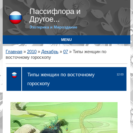
Пассифлора и
Другое...
Эзотерика и Мироздание
MENU
Главная
»
2010
»
Декабрь
»
07
» Типы женщин по
восточному гороскопу
Типы женщин по восточному
12:03
гороскопу