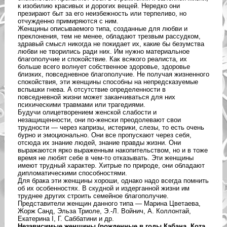
к изобилию красивых и дорогих вещей. Нередко они
презирают быт за его неизбежность или терпеливо, но
отчужденно примиряются с ним.
Женщины описываемого типа, созданные для любви и
преклонения, тем не менее, обладают трезвым рассудком,
здравый смысл никогда не покидает их, какие бы безумства
любви не творились ради них. Им нужно материальное
благополучие и спокойствие. Как всякого реалиста, их
больше всего волнует собственное здоровье, здоровье
близких, повседневное благополучие. Не получая жизненного
спокойствия, эти женщины способны на непредсказуемые
вспышки гнева. А отсутствие определенности в
повседневной жизни может заканчиваться для них
психическими травмами или трагедиями.
Будучи олицетворением женской слабости и
незащищенности, они по-женски преодолевают свои
трудности — через капризы, истерики, слезы, то есть очень
бурно и эмоционально. Они все пропускают через себя,
отсюда их знание людей, знание правды жизни. Они
выражаются ярко выраженным накопительством, но и в тоже
время не любят себе в чем-то отказывать. Эти женщины
имеют трудный характер. Хитрые по природе, они обладают
дипломатическими способностями.
Для брака эти женщины хороши, однако надо всегда помнить
об их особенностях. В скудной и издерганной жизни им
труднее других строить семейное благополучие.
Представители женщин данного типа — Марина Цветаева,
Жорж Санд, Эльза Триоле, Э.-Л. Войнич, А. Коллонтай,
Екатерина I, Г. Саббатини и др.
Независимые женщины (рожденные в годы Кабана, Кота,