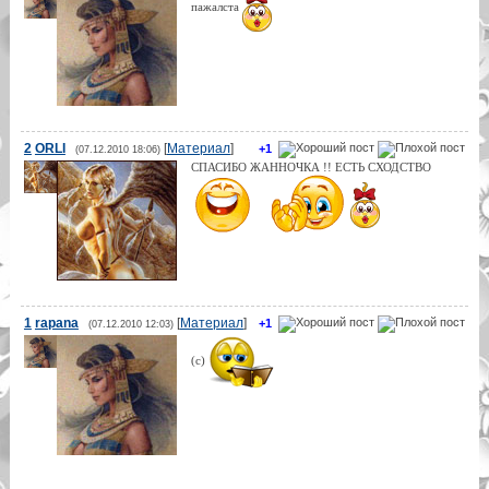
пажалста
2
ORLI
[
Материал
]
+1
(07.12.2010 18:06)
СПАСИБО ЖАННОЧКА !! ЕСТЬ СХОДСТВО
1
rapana
[
Материал
]
+1
(07.12.2010 12:03)
(с)