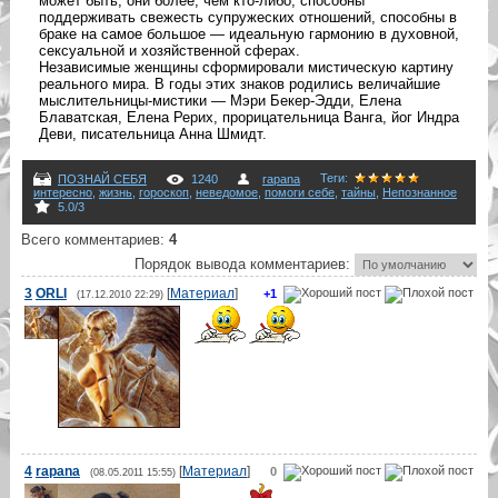
может быть, они более, чем кто-либо, способны
поддерживать свежесть супружеских отношений, способны в
браке на самое большое — идеальную гармонию в духовной,
сексуальной и хозяйственной сферах.
Независимые женщины сформировали мистическую картину
реального мира. В годы этих знаков родились величайшие
мыслительницы-мистики — Мэри Бекер-Эдди, Елена
Блаватская, Елена Рерих, прорицательница Ванга, йог Индра
Деви, писательница Анна Шмидт.
Теги
:
ПОЗНАЙ СЕБЯ
1240
rapana
интересно
,
жизнь
,
гороскоп
,
неведомое
,
помоги себе
,
тайны
,
Непознанное
5.0
/
3
Всего комментариев
:
4
Порядок вывода комментариев:
3
ORLI
[
Материал
]
+1
(17.12.2010 22:29)
4
rapana
[
Материал
]
0
(08.05.2011 15:55)