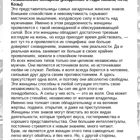
Козы)
Это представительницы самых загадочных женских знаков.
Внешнее спокойствие и невозмутимость скрывают
мистическое мышление, колдовскую силу и власть над
мужчинами. Именно в этом раздвоенность женщины
проявляется с такой неожиданной и обескураживающей
силой. Все эти женщины обладают достаточно трезвым
взглядом на жизнь, но когда приходит время действовать, —
вот тут-то и проявляется их специфика: они больше
доверяют сновидениям, знамениям, чем реальности. Да и
реальная жизнь занимает их больше в своих крайних
проявлениях, нежели в спокойном течении.
Из всех женских типов только они целиком независимы от
мужчин. Они являются источником воли, но источниками
любви не служат. Любовь и воля всегда борются в человеке,
связывая друг друга своим противостоянием. А здесь
присутствует одна воля, и поэтому они абсолютно свободны.
Эти женщины способны в любой ситуации отстоять свою
независимость, сколько бы сил им для этого ни
понадобилось. А силы у них есть — это их воля. Она может
являться стихийно, независимо от желания владелицы.
Именно она толкает свою обладательницу и на великие
жертвы, подвиги, открытия, и даже на преступления.
Женщины этих знаков могут блистать во всех видах
деятельности, которые требуют вкуса, гостеприимства и
хорошего представительства. Они большие интеллектуалы,
постоянно стремятся к новым знаниям, много читают.
Брак, не является для женщин этого типа самоцелью: они
легко могут обойтись и без него. Но, с другой стороны,