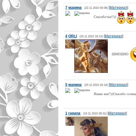
7
марина
[
Материал
]
(22.11.2010 00:06)
Спасибочки!!))
4
ORLI
[
Материал
]
(20.11.2010 18:15)
ШМЕШНО
5
марина
[
Материал
]
(20.11.2010 20:18)
Ишшо как!!))Спасибо солнц
1
rapana
[
Материал
]
(19.11.2010 09:31)