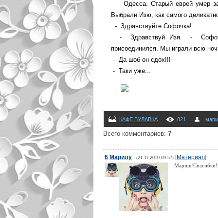
Одесса. Старый еврей умер за
Выбрали Изю, как самого деликатно
- Здравствуйте Софочка!
- Здравствуй Изя. - Софочка
присоединился. Мы играли всю ночь
- Да шоб он сдох!!!
- Таки уже...
КАФЕ БУЛАВКА
821
мари
Всего комментариев
:
7
6
Марилу
[
Материал
]
(21.11.2010 09:57)
Мариш!Спасибки!