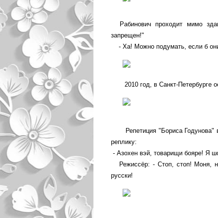
Рабинович проходит мимо здани
запрещен!"
- Ха! Можно подумать, если б они 
2010 год, в Санкт-Петербурге о
Репетиция "Бориса Годунова" в
реплику:
- Азохен вэй, товарищи бояре! Я ш
Режиссёр: - Стоп, стоп! Моня, не
русски!