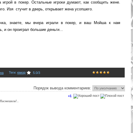
 игрой в покер. Остальные игроки думают, как сообщить жене.
го. Изя стучит в дверь, открывает жена усопшего.
, знаете, мы вчера играли в покер, и ваш Мойша к нам
, и он проиграл большие деньги...
Теги
:
юмор
на
5.0
/
3
Порядок вывода комментариев:
+1
Насмешила!..