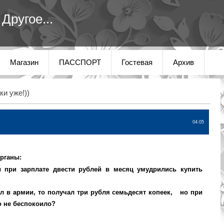
Другое...
Магазин
ПАССПОРТ
Гостевая
Архив
ки уже!))
04:05
рганы:
ы при зарплате двести рублей в месяц умудрились купить
л в армии, то получал три рубля семьдесят копеек, но при
то не беспокоило?