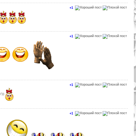
+1
+1
+1
е!))
+1