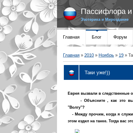
Пассифлора и 
Эзотерика и Мироздание
Главная
Блог
Форум
Главная
»
2010
»
Ноябрь
»
19
» Та
Таки уже!))
Еврея вызвали в следственные о
-
Объяснитe
,
как это в
"Волгу"?
- Между прочим, когда я служи
этом ездил на танке. Тогда вас э