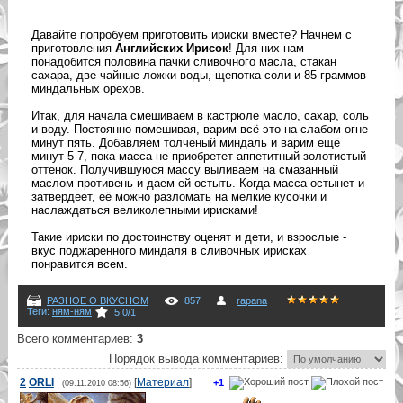
Давайте попробуем приготовить ириски вместе? Начнем с
приготовления
Английских Ирисок
! Для них нам
понадобится половина пачки сливочного масла, стакан
сахара, две чайные ложки воды, щепотка соли и 85 граммов
миндальных орехов.
Итак, для начала смешиваем в кастрюле масло, сахар, соль
и воду. Постоянно помешивая, варим всё это на слабом огне
минут пять. Добавляем толченый миндаль и варим ещё
минут 5-7, пока масса не приобретет аппетитный золотистый
оттенок. Получившуюся массу выливаем на смазанный
маслом противень и даем ей остыть. Когда масса остынет и
затвердеет, её можно разломать на мелкие кусочки и
наслаждаться великолепными ирисками!
Такие ириски по достоинству оценят и дети, и взрослые -
вкус поджаренного миндаля в сливочных ирисках
понравится всем.
РАЗНОЕ О ВКУСНОМ
857
rapana
Теги
:
ням-ням
5.0
/
1
Всего комментариев
:
3
Порядок вывода комментариев:
2
ORLI
[
Материал
]
+1
(09.11.2010 08:56)