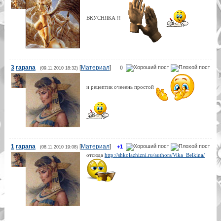
ВКУСНЯКА !!
3
rapana
[
Материал
]
0
(09.11.2010 18:32)
и рецептик очееень простой
1
rapana
[
Материал
]
+1
(08.11.2010 19:08)
отсюда
http://shkolazhizni.ru/authors/Vika_Belkina/