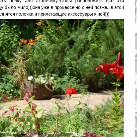
лать полку аля стремянку,чтобы расположить все эти
у было мило)))она уже в процессе.но о ней позже...в этой
олнятся полочка и прилегающие аксессуары к ней)))