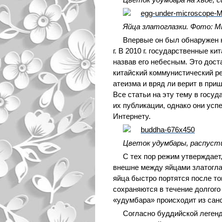
Яйца златоглазки. Фото: Mr.
Впервые он был обнаружен 
г. В 2010 г. государственные 
назвав его небесным. Это дос
китайский коммунистический р
атеизма и вряд ли верит в при
Все статьи на эту тему в гос
их публикации, однако они усп
Интернету.
Цветок удумбары, распуст
С тех пор режим утверждает,
внешне между яйцами златоглаз
яйца быстро портятся после то
сохраняются в течение долгого
«удумбара» происходит из санс
Согласно буддийской леген