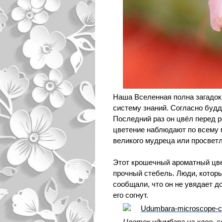
Наша Вселенная полна загадок
систему знаний. Согласно будд
Последний раз он цвёл перед р
цветение наблюдают по всему м
великого мудреца или просветл
Этот крошечный ароматный цве
прочный стебель. Люди, котор
сообщали, что он не увядает до
его согнут.
Цветок удумбара на хвое, 