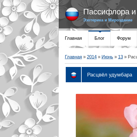
Пассифлора и 
Эзотерика и Мироздание
Главная
Блог
Форум
Главная
»
2014
»
Июнь
»
13
» Рас
Расцвёл удумбара