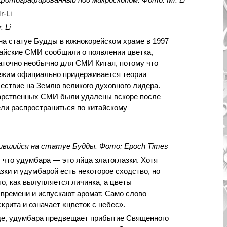
 Li
на статуе Будды в южнокорейском храме в 1997
китайские СМИ сообщили о появлении цветка,
таточно необычно для СМИ Китая, потому что
ежим официально придерживается теории
шествие на Землю великого духовного лидера.
ударственных СМИ были удалены вскоре после
ели распространиться по китайскому
ившийся на статуе Будды. Фото: Epoch Times
 что удумбара — это яйца златоглазки. Хотя
ки и удумбарой есть некоторое сходство, но
го, как вылупляется личинка, а цветы
 времени и испускают аромат. Само слово
крита и означает «цветок с небес».
де, удумбара предвещает прибытие Священного