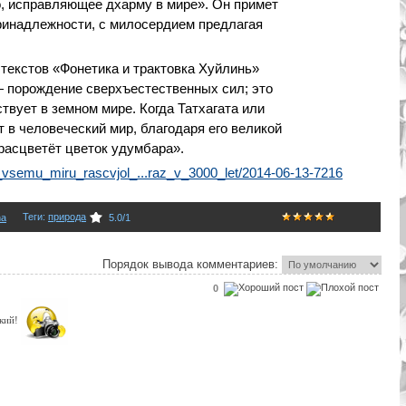
о, исправляющее дхарму в мире». Он примет
ринадлежности, с милосердием предлагая
текстов «Фонетика и трактовка Хуйлинь»
— порождение сверхъестественных сил; это
твует в земном мире. Когда Татхагата или
 в человеческий мир, благодаря его великой
расцветёт цветок удумбара».
o_vsemu_miru_rascvjol_...raz_v_3000_let/2014-06-13-7216
Теги
:
природа
na
5.0
/
1
Порядок вывода комментариев:
0
ький!