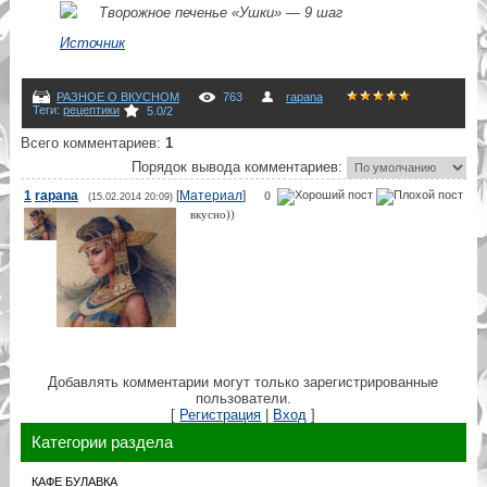
Источник
РАЗНОЕ О ВКУСНОМ
763
rapana
Теги
:
рецептики
5.0
/
2
Всего комментариев
:
1
Порядок вывода комментариев:
1
rapana
[
Материал
]
0
(15.02.2014 20:09)
вкусно))
Добавлять комментарии могут только зарегистрированные
пользователи.
[
Регистрация
|
Вход
]
Категории раздела
КАФЕ БУЛАВКА