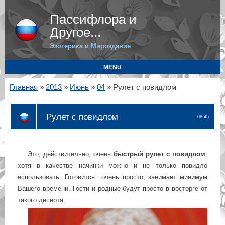
Пассифлора и
Другое...
Эзотерика и Мироздание
MENU
Главная
»
2013
»
Июнь
»
04
» Рулет с повидлом
Рулет с повидлом
08:45
Это, действительно, очень
быстрый рулет с повидлом
,
хотя в качестве начинки можно и не только повидло
использовать. Готовится очень просто, занимает минимум
Вашего времени. Гости и родные будут просто в восторге от
такого десерта.