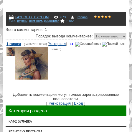
РАЗНОЕ О ВКУСНОМ
673
rapana
Теги
:
вкусно
,
ням-ням
,
рецептики
5.0
/
2
Всего комментариев
:
1
Порядок вывода комментариев:
1
rapana
[
Материал
]
+1
(04.06.2013 08:46)
няма :)
Добавлять комментарии могут только зарегистрированные
пользователи.
[
Регистрация
|
Вход
]
Категории раздела
КАФЕ БУЛАВКА
РАЗНОЕ О ВКУСНОМ