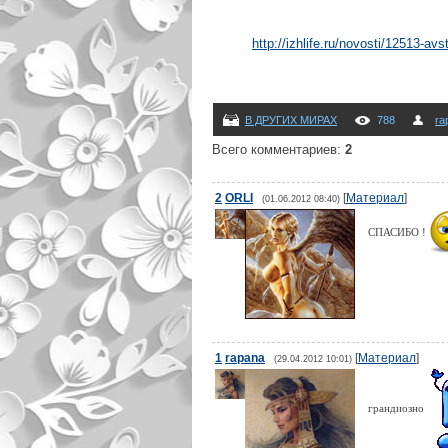
http://izhlife.ru/novosti/12513-avs
В ДРУГИХ МИРАХ
788
ra
Всего комментариев
:
2
2
ORLI
[
Материал
]
(01.06.2012 08:40)
СПАСИБО !
1
rapana
[
Материал
]
(29.04.2012 10:01)
грандиозно