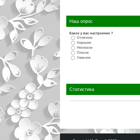
Наш опрос
Какое у вас настроение ?
Отличное
Хорошее
Неплохое
Плохое
Ужасное
Статистика