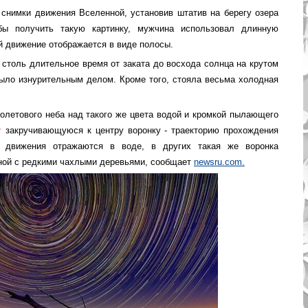
снимки движения Вселенной, установив штатив на берегу озера
бы получить такую картинку, мужчина использовал длинную
ой движение отображается в виде полосы.
 столь длительное время от заката до восхода солнца на крутом
было изнурительным делом. Кроме того, стояла весьма холодная
летового неба над такого же цвета водой и кромкой пылающего
закручивающуюся к центру воронку - траекторию прохождения
 движения отражаются в воде, в других такая же воронка
ной с редкими чахлыми деревьями, сообщает
newsru.com.