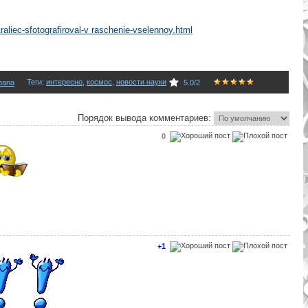
traliec-sfotografiroval-v raschenie-vselennoy.html
Теги
:
интересно
,
космос
,
новости науки
pana
5.0
/
2
Порядок вывода комментариев:
0
+1