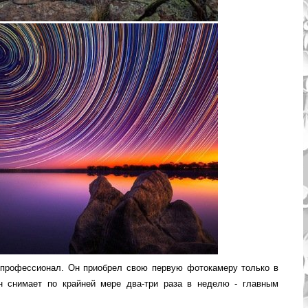
е профессионал. Он приобрел свою первую фотокамеру только в
н снимает по крайней мере два-три раза в неделю - главным