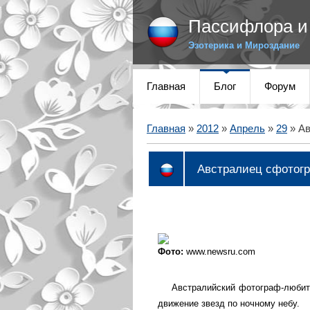
Пассифлора и 
Эзотерика и Мироздание
Главная
Блог
Форум
Главная
»
2012
»
Апрель
»
29
» Ав
Австралиец сфотог
Фото:
www.newsru.com
Австралийский фотограф-любите
движение звезд по ночному небу.