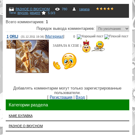
РАЗНОЕ О ВКУСНОМ
780
rapana
Теги
:
вкусно
,
рецепт
5.0
/
3
Всего комментариев
:
1
Порядок вывода комментариев:
1
ORLI
[
Материал
]
0
(31.12.2011 19:34)
ЗАБРАЛА К СЕБЕ )
Добавлять комментарии могут только зарегистрированные
пользователи.
[
Регистрация
|
Вход
]
Категории раздела
КАФЕ БУЛАВКА
РАЗНОЕ О ВКУСНОМ