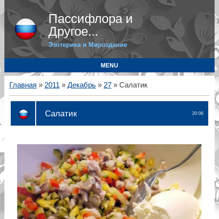
Пассифлора и
Другое...
Эзотерика и Мироздание
MENU
Главная
»
2011
»
Декабрь
»
27
» Салатик
Салатик
20:06