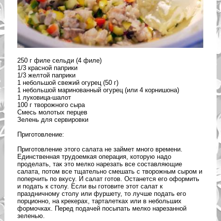
250 г филе сельди (4 филе)
1/3 красной паприки
1/3 желтой паприки
1 небольшой свежий огурец (50 г)
1 небольшой маринованный огурец (или 4 корнишона)
1 луковица-шалот
100 г творожного сыра
Смесь молотых перцев
Зелень для сервировки
Приготовление:
Приготовление этого салата не займет много времени.
Единственная трудоемкая операция, которую надо
проделать, так это мелко нарезать все составляющие
салата, потом все тщательно смешать с творожным сыром и
поперчить по вкусу. И салат готов. Останется его оформить
и подать к столу. Если вы готовите этот салат к
праздничному столу или фуршету, то лучше подать его
порционно, на крекерах, тарталетках или в небольших
формочках. Перед подачей посыпать мелко нарезанной
зеленью.