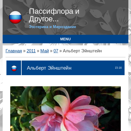
Пассифлора и
Другое...
Эзотерика и Мироздание
MENU
Главная
»
2011
»
Май
»
07
» Альберт Эйнштейн
Альберт Эйнштейн
15:16