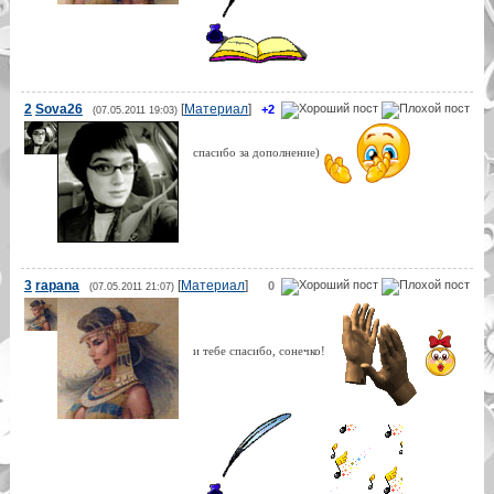
2
Sova26
[
Материал
]
+2
(07.05.2011 19:03)
спасибо за дополнение)
3
rapana
[
Материал
]
0
(07.05.2011 21:07)
и тебе спасибо, сонечко!