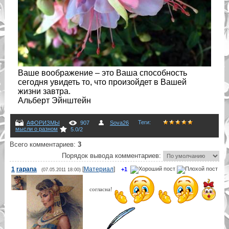
Ваше воображение – это Ваша способность
сегодня увидеть то, что произойдет в Вашей
жизни завтра.
Альберт Эйнштейн
Теги
:
АФОРИЗМЫ
907
Sova26
мысли о разном
5.0
/
2
Всего комментариев
:
3
Порядок вывода комментариев:
1
rapana
[
Материал
]
+1
(07.05.2011 18:00)
согласна!