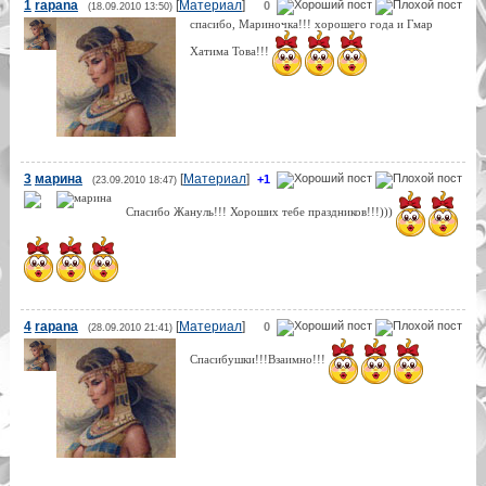
1
rapana
[
Материал
]
0
(18.09.2010 13:50)
спасибо, Мариночка!!! хорошего года и Гмар
Хатима Това!!!
3
марина
[
Материал
]
+1
(23.09.2010 18:47)
Спасибо Жануль!!! Хороших тебе праздников!!!)))
4
rapana
[
Материал
]
0
(28.09.2010 21:41)
Спасибушки!!!Взаимно!!!