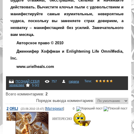
Будьте отважны, бесстрашны, сильны и начинайте
действовать. Вычистите клочья пыли с удовольствием и
манифестируйте самые изумительные, невероятные
чудеса, поскольку вы заменяете страх доверием, а
нехватку – манифестацией без усилий. Замечательного
вам месяца.
Авторское право © 2010
Дженнифер Хоффман и Enlightening Life OmniMedia,
Inc.
www.urielheals.com
Теги
:
ПОЗНАЙ СЕБЯ
757
rapana
ченнелинг
5.0
/
2
Всего комментариев
:
2
Порядок вывода комментариев:
2
ORLI
[
Материал
]
0
(23.09.2010 15:47)
ИНТЕРЕСНО