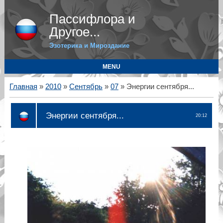
Пассифлора и
Другое...
Эзотерика и Мироздание
MENU
Главная
»
2010
»
Сентябрь
»
07
» Энергии сентября...
Энергии сентября...
20:12