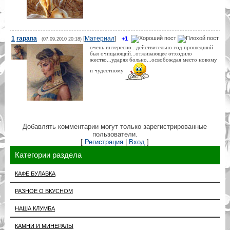
1
rapana
[
Материал
]
+1
(07.09.2010 20:18)
очень интересно...действительно год прошедший
был очищающий...отживающее отходило
жестко...ударяя больно...освобождая место новому
и чудестному
Добавлять комментарии могут только зарегистрированные
пользователи.
[
Регистрация
|
Вход
]
Категории раздела
КАФЕ БУЛАВКА
РАЗНОЕ О ВКУСНОМ
НАША КЛУМБА
КАМНИ И МИНЕРАЛЫ