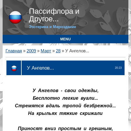
Пассифлора и
Другое...
Эзотерика и Мироздание
MENU
Главная
»
2009
»
Март
»
28
» У Ангелов...
У Ангелов...
20:23
У Ангелов - свои одежды,
Бесплотно легкие вуали...
Стремятся вдаль тропой безбрежной...
На крыльях тяжкие скрижали
Приносят вниз простым и грешным,