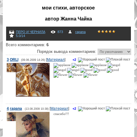
мои стихи, авторское
автор Жанна Чайка
ПЕРО И ЧЕРНИЛА
873
rapana
5.0
/
14
Всего комментариев
:
6
Порядок вывода комментариев:
3
ORLI
[
Материал
]
+2
(09.06.2009 14:26)
4
rapana
[
Материал
]
+2
(13.08.2009 10:38)
спасибо!!!