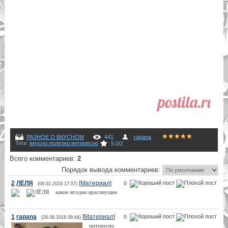
РАЗНОЕ О ВКУСНОМ
441
rapana
Теги
:
вкусно полезно интересно
5.0
/
2
Всего комментариев
:
2
Порядок вывода комментариев:
2
ЛЁЛЯ
[
Материал
]
0
(08.02.2019 17:57)
какие ягодки красивущие
1
rapana
[
Материал
]
0
(29.08.2018 09:44)
интересно