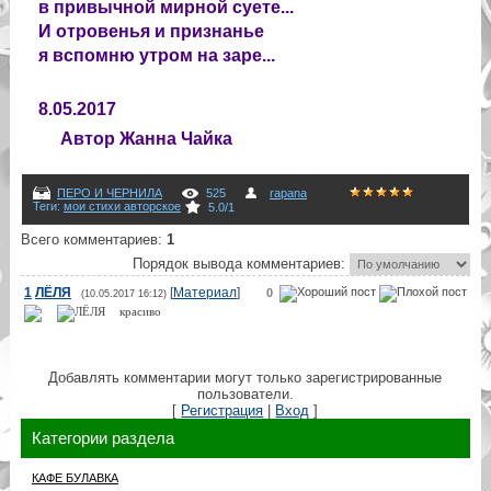
в привычной мирной суете...
И отровенья и признанье
я вспомню утром на заре...
8.05.2017
Автор Жанна Чайка
ПЕРО И ЧЕРНИЛА
525
rapana
Теги
:
мои стихи авторское
5.0
/
1
Всего комментариев
:
1
Порядок вывода комментариев:
1
ЛЁЛЯ
[
Материал
]
0
(10.05.2017 16:12)
красиво
Добавлять комментарии могут только зарегистрированные
пользователи.
[
Регистрация
|
Вход
]
Категории раздела
КАФЕ БУЛАВКА