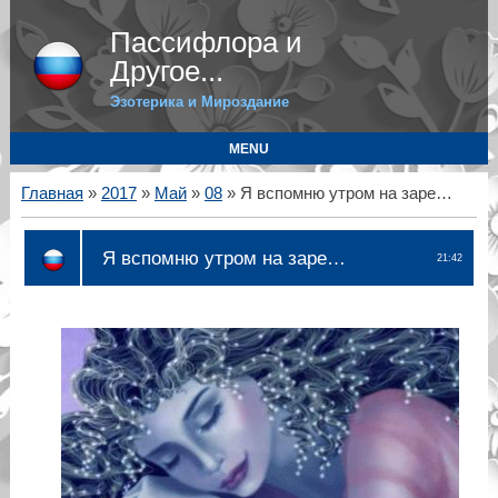
Пассифлора и
Другое...
Эзотерика и Мироздание
MENU
Главная
»
2017
»
Май
»
08
» Я вспомню утром на заре…
Я вспомню утром на заре…
21:42