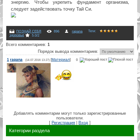
энергию. Чтобы укрепить фундамент организма,
следует задействовать точку Тай Си.
Теги
:
ПОЗНАЙ СЕБЯ
896
rapana
здоровье
5.0
/
2
Всего комментариев
:
1
Порядок вывода комментариев:
1
rapana
[
Материал
]
0
(14.07.2016 13:27)
Добавлять комментарии могут только зарегистрированные
пользователи.
[
Регистрация
|
Вход
]
Категории раздела