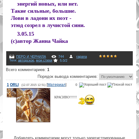
энергий новых, или нет.
Такие сильные, большие.
Лови в ладони их поэт -
этюд созрел в лучистой сини.
3.05.15
(с)автор Жанна Чайка
ПЕРО И ЧЕРНИЛА
744
rapana
Теги
:
авторское
,
мои стихи
5.0
/
2
Всего комментариев
:
1
Порядок вывода комментариев:
1
ORLI
[
Материал
]
0
(12.07.2015 12:51)
КРАСИВО!!!!!!
Добавлять комментарии могут только зарегистрированные