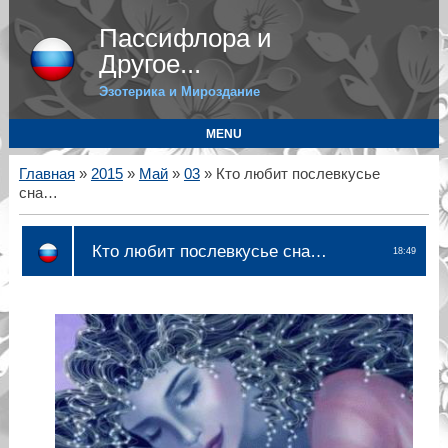
Пассифлора и
Другое...
Эзотерика и Мироздание
MENU
Главная
»
2015
»
Май
»
03
» Кто любит послевкусье
сна…
Кто любит послевкусье сна…
18:49