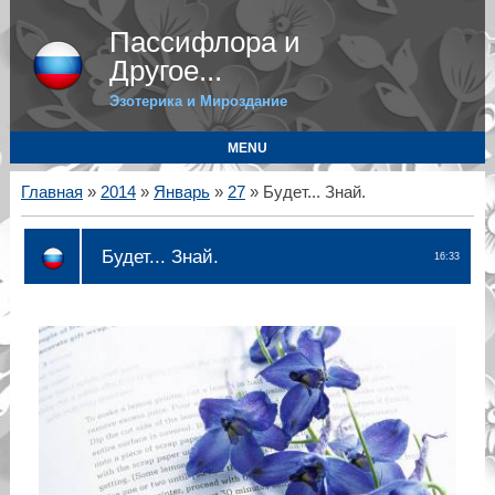
Пассифлора и
Другое...
Эзотерика и Мироздание
MENU
Главная
»
2014
»
Январь
»
27
» Будет... Знай.
Будет... Знай.
16:33