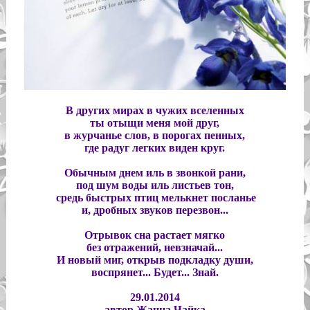
В других мирах в чужих вселенных
ты отыщи меня мой друг,
в журчанье слов, в порогах пенных,
где радуг легких виден круг.
Обычным днем иль в звонкой рани,
под шум воды иль листьев тон,
средь быстрых птиц мелькнет посланье
и, дробных звуков перезвон...
Отрывок сна растает мягко
без отражений, невзначай...
И новый миг, открыв подкладку души,
воспрянет... Будет... Знай.
29.01.2014
автор Жанна Чайка