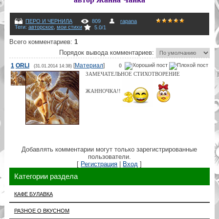
ПЕРО И ЧЕРНИЛА
809
rapana
Теги
:
авторскoe
,
мои стихи
5.0
/
1
Всего комментариев
:
1
Порядок вывода комментариев:
1
ORLI
[
Материал
]
0
(31.01.2014 14:38)
ЗАМЕЧАТЕЛЬНОЕ СТИХОТВОРЕНИЕ
ЖАННОЧКА!!
Добавлять комментарии могут только зарегистрированные
пользователи.
[
Регистрация
|
Вход
]
Категории раздела
КАФЕ БУЛАВКА
РАЗНОЕ О ВКУСНОМ