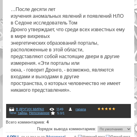
…После десяти лет
изучения аномальных явлений и появлений НЛО
в Седоне исследователь Том
Дронго утверждает, что среди всех известных ему
в мире вихревых
энергетических образований порталы,
расположенные в этой области,
представляют собой настоящие двери в другие
измерения. «Эти порталы или
окна, - говорит Дронго, - возможно, являются
входами и выходами в другие
пространства, о которых человечество не имеет
никакого представления».
В ДРУГИХ МИРАХ
1149
rapana
Теги
:
тайны
,
Непознанное
5.0
/
1
Всего комментариев
:
4
Порядок вывода комментариев:
4
ORLI
[
Материал
]
0