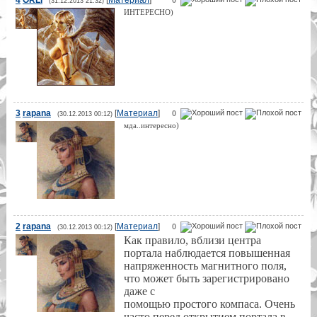
(31.12.2013 21:32)
ИНТЕРЕСНО)
3
rapana
[
Материал
]
0
(30.12.2013 00:12)
мда..интересно)
2
rapana
[
Материал
]
0
(30.12.2013 00:12)
Как правило, вблизи центра
портала наблюдается повышенная
напряженность магнитного поля,
что может быть зарегистрировано
даже с
помощью простого компаса. Очень
часто перед открытием портала в