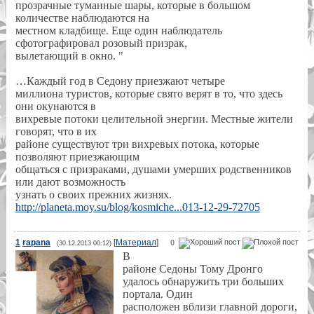
прозрачные туманные шары, которые в большом
количестве наблюдаются на
местном кладбище. Еще один наблюдатель
сфотографировал розовый призрак,
вылетающий в окно. "
…Каждый год в Седону приезжают четыре
миллиона туристов, которые свято верят в то, что здесь
они окунаются в
вихревые потоки целительной энергии. Местные жители
говорят, что в их
районе существуют три вихревых потока, которые
позволяют приезжающим
общаться с призраками, душами умерших родственников
или дают возможность
узнать о своих прежних жизнях.
http://planeta.moy.su/blog/kosmiche...013-12-29-72705
1
rapana
[
Материал
]
0
(30.12.2013 00:12)
В
районе Седоны Тому Дронго
удалось обнаружить три больших
портала. Один
расположен вблизи главной дороги,