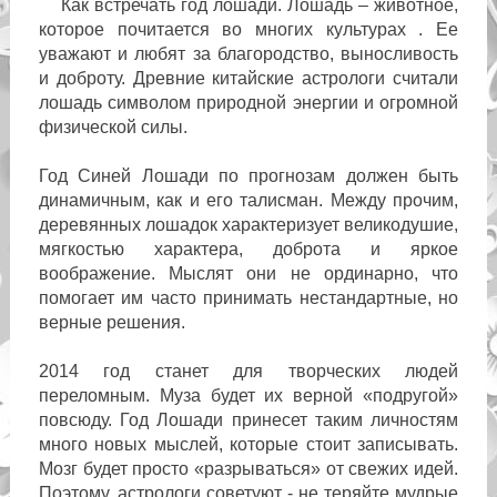
Как встречать год лошади. Лошадь – животное,
которое почитается во многих культурах . Ее
уважают и любят за благородство, выносливость
и доброту. Древние китайские астрологи считали
лошадь символом природной энергии и огромной
физической силы.
Год Синей Лошади по прогнозам должен быть
динамичным, как и его талисман. Между прочим,
деревянных лошадок характеризует великодушие,
мягкостью характера, доброта и яркое
воображение. Мыслят они не ординарно, что
помогает им часто принимать нестандартные, но
верные решения.
2014 год станет для творческих людей
переломным. Муза будет их верной «подругой»
повсюду. Год Лошади принесет таким личностям
много новых мыслей, которые стоит записывать.
Мозг будет просто «разрываться» от свежих идей.
Поэтому, астрологи советуют - не теряйте мудрые