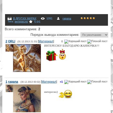
В ДРУГИХ МИРАХ
1091
rapana
Теги
:
интересно
5.0
/
1
Всего комментариев
:
2
Порядок вывода комментариев:
2
ORLI
[
Материал
]
0
(31.12.2013 21:33)
ИНТЕРЕСНО! БЛАГОДАРЮ ЖАННОЧКА!!!
1
rapana
[
Материал
]
+1
(30.12.2013 00:02)
интересно)