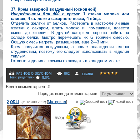
37. Крем заварной воздушный (основной)
Ингредиенты для 400 г крема
: 1 стакан молока или
сливок, 4 ст. ложки сахарного песка, 4 яйца.
Отделить желтки от белков. Растереть в кастрюле яичные
желтки с сахаром, влить молоко и, помешивая, довести
смесь до кипения. В другой кастрюле хорошо взбить на
холоде белки, быстро перемешать их G горячей смесью.
Общую смесь нагреть, размешивая, еще 2—3 мин.
Крем получится воздушным, а после охлаждения слегка
студенистым, поэтому его следует использовать в изделия
теплым.
Готовые изделия с кремом охлаждать в холодном месте.
РАЗНОЕ О ВКУСНОМ
862
rapana
Теги
:
рецептики
5.0
/
1
Всего комментариев
:
2
Порядок вывода комментариев:
2
ORLI
[
Материал
]
0
(31.12.2013 21:37)
ВАХ))