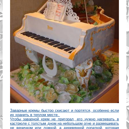
Заварные кремы быстро скисают и портятся, особенно если
их хранить в теплом месте.
Чтобы заварной крем не пригорал, его нужно нагревать в
кастрюле с толстым дном на небольшом огне и размешивать
не веничком или ложкой, а деревянной лопаткой, которая