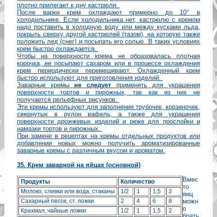
плотно прилегает к дну кастрюли.
После варки крем охлаждают примерно до 10° в
холодильнике. Если холодильника нет, кастрюлю с кремом
надо поставить в холодную воду или между кусками льда,
покрыть сверху другой кастрюлей (тазом), на которую также
положить лед (снег) и посыпать его солью. В таких условиях
крем быстро охлаждается.
Чтобы на поверхности крема не образовалась плотная
корочка, ее посыпают сахаром или в процессе охлаждения
крем периодически перемешивают. Охлажденный крем
быстро используют для приготовления изделий.
Заварные кремы
не следует
применять для украшения
поверхности тортов и пирожных, так как из них не
получается рельефных рисунков.
Эти кремы используют для заполнения трубочек, корзиночек,
свернутых в рулон вафель, а также для украшения
поверхности дрожжевых изделий и реже для прослойки и
намазки тортов и пирожных.
При замене в рецептах на кремы отдельных продуктов или
добавлении новых можно получить ароматизированные
заварные кремы с различным вкусом и ароматом.
35. Крем заварной на яйцах (основной)
Вмес
Продукты
Количество
то
Молоко, сливки или вода, стаканы
1/2
1
1,5
2
яиц
Сахарный песок, ст. ложки
2
4
6
8
можн
о
Крахмал, чайные ложки
1/2
1
1,5
2
брать