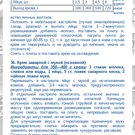
Яйца, шт.
1,5
3
4,5
6
удвое
Выход крема, г
180
360
540
720
нное
колич
ество яичных желтков.
Положить в небольшую кастрюлю (лучше эмалированную)
сахар, крахмал и вылить яйца; после 1—2-минутного
размешивания добавить молоко, поставить на плиту и,
помешивая деревянной лопаточкой, нагреть почти до
кипения (до 80-85 гр. С), т. е. до загустения (ни в коем случае
крем не перегревать и не доводить до кипения, иначе он
отсечется).
Снять с плиты и поставить крем на охлаждение.
36. Крем заварной с мукой (основной)
Ингредиенты для 350—400 г крема
: 1 стакан молока,
сливок или воды, 1 яйцо, 5 ст. ложек сахарного песка, 2
чайные ложки муки.
Перемешать в кастрюле яйцо с мукой до исчезновения
комков, добавить 1/4 часть молока, предусмотренного
рецептурой, еще раз перемешать.
В отдельной кастрюле вскипятить остальное молоко с
сахаром, помешивая деревянной лопаткой. Кипящую
молочную смесь вливать тонкой струйкой в яично-мучную
массу при одновременном размешивании лопаткой, затем
общую смесь поставить на плиту и, непрерывно мешая,
довести до загустения, но не кипятить.
Для улучшения вкуса и стерилизации пшеничную муку
предварительно слегка обжарить на противне; можно
заменить ее крахмалом (пшеничным, кукурузным, рисовым).
Сваренный крем охладить.