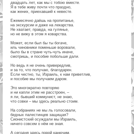
двадцать лет, как мы с тобою вместе.
Я в тебе живу почти что праздно,
как жених, приехавший к невесте.
Ежемесячно даёшь на пропитанье,
на экскурсии и даже на лекарства.
Не хватает, правда, на гулянье,
но не вижу в этом я коварства.
Может, если был бы ты богаче,
иль чиновники поменьше воровали,
было бы в стране чуть-чуть иначе,
смотришь, и пособие побольше дали.
Но ведь я не очень привередлив,
и за то, что получаю, благодарен.
Если честно, ты, Израиль, к нам приветлив,
и пособие мы получаем даром.
Это многократно повторяю
и ни капли этим не расстроен, –
я ли, бывший коммунист, не знаю,
что совки – мы здесь реально стоим.
На собраниях не мы ль голосовали,
бедных палестинцев защищая?
Сионистский осуждали мы Израиль,
ничего совсем о нём не зная.
А сегодня здесь порой канючим,