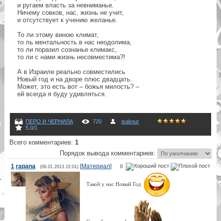
и ругаем власть за невниманье.
Ничему совков, нас, жизнь не учит,
и отсутствует к учению желанье.
То ли этому виною климат,
то ль ментальность в нас неодолима,
то ли поразил сознанье климакс,
то ли с нами жизнь несовместима?!
А в Израиле реально совместились
Новый год и на дворе плюс двадцать.
Может, это есть вот – божья милость? –
ей всегда я буду удивляться.
ПЕРО И ЧЕРНИЛА
720
isaknur
5.0
/
1
Всего комментариев
:
1
Порядок вывода комментариев:
1
rapana
[
Материал
]
0
(06.01.2013 22:01)
Такой у нас Новый Год