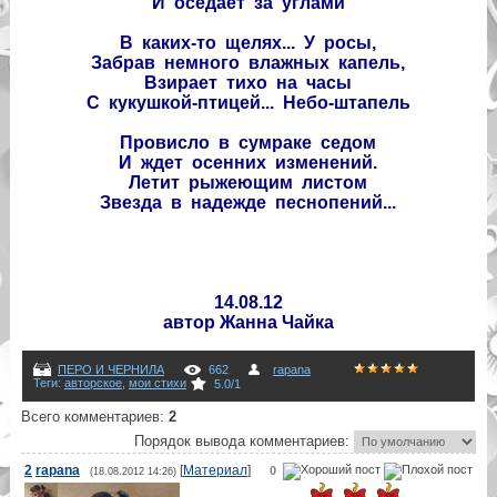
И оседает за углами
В каких-то щелях... У росы,
Забрав немного влажных капель,
Взирает тихо на часы
С кукушкой-птицей... Небо-штапель
Провисло в сумраке седом
И ждет осенних изменений.
Летит рыжеющим листом
Звезда в надежде песнопений...
14.08.12
автор Жанна Чайка
ПЕРО И ЧЕРНИЛА
662
rapana
Теги
:
авторское
,
мои стихи
5.0
/
1
Всего комментариев
:
2
Порядок вывода комментариев:
2
rapana
[
Материал
]
0
(18.08.2012 14:26)