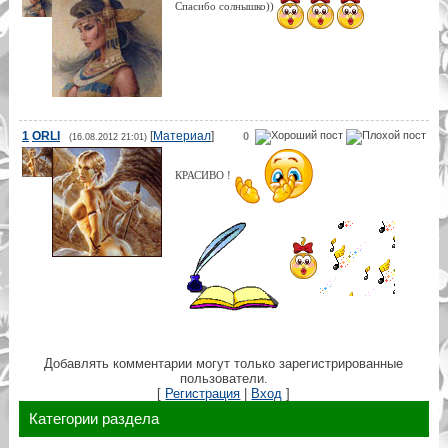
Спасибо солнышко))
1
ORLI
[
Материал
]
0
(16.08.2012 21:01)
КРАСИВО !
Добавлять комментарии могут только зарегистрированные
пользователи.
[
Регистрация
|
Вход
]
Категории раздела