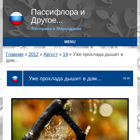
Пассифлора и
Другое...
Эзотерика и Мироздание
MENU
Главная
»
2012
»
Август
»
14
» Уже прохлада дышит в
дом...
Уже прохлада дышит в дом...
09:46