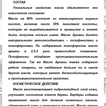
СОСТАВ
Уникальные свойства масла объясняются его
химическим составом:
Масло на 80% состоит из ненасыщенных жирных
кислот, включая около 35% линолевой кислоты,
которая не вырабатывается в организме и может
быть получена только извне.
Масло Арганы
богато
натуральными антиоксидантами – полифенолами и
токоферолами. По содержанию токоферолов масло
арганы в 2,5-3 раза превосходит оливковое.
Полифенолы обладают противовоспалительным
эффектом. Так же
Масло Арганы
также содержит
редкие стерины, не найденные больше ни в каком
другом масле, которые имеют десенсибилизирующие
и противовоспалительное свойство.
КОСМЕТИЧЕСКОЕ ДЕЙСТВИЕ
Масло восстанавливает гидролипидный слой кожи,
улучшает состояние клеток дермы. Берберы издавна
применяют масло для лечения солнечных ожогов,
обветренной кожи и юношеских прыщей. Масло аргана