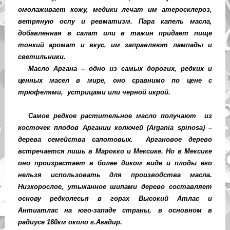
омолаживает кожу, медики лечат им атеросклероз,
ветряную оспу и ревматизм. Пара капель масла,
добавленная в салат или в тажин придает пище
тонкий аромат и вкус, им заправляют лампады и
светильники.
Масло Аргана – одно из самых дорогих, редких и
ценных масел в мире, оно сравнимо по цене с
трюфелями,
устрицами или черной икрой.
Самое редкое растительное масло получают
из
косточек плодов Аргании колючей (
Argania
spinosa
) –
дерева семейства сапотовых.
Аргановое дерево
встречается лишь в Марокко и Мексике. Но в Мексике
оно произрастает в более диком виде и плоды его
нельзя использовать для производства масла.
Низкорослое, утыканное шипами дерево составляет
основу редколесья в горах Высокий Атлас и
Антиатлас на юго-западе страны, в основном в
радиусе 160км около г.Агадир.