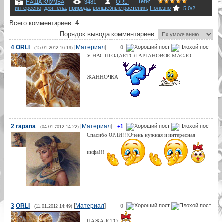
Теги
:
НАША КЛУМБА
3481
ORLI
интересно
,
для тела
,
природа
,
волшебные растения
,
Полезно
5.0
/
2
Всего комментариев
:
4
Порядок вывода комментариев:
4
ORLI
[
Материал
]
0
(15.01.2012 16:19)
У НАС ПРОДАЕТСЯ АРГАНОВОЕ МАСЛО
ЖАННОЧКА
2
rapana
[
Материал
]
+1
(04.01.2012 14:22)
Спасибо ОРЛИ!!!Очень нужная и интересная
инфа!!!
3
ORLI
[
Материал
]
0
(11.01.2012 14:49)
ПАЖАЛСТО