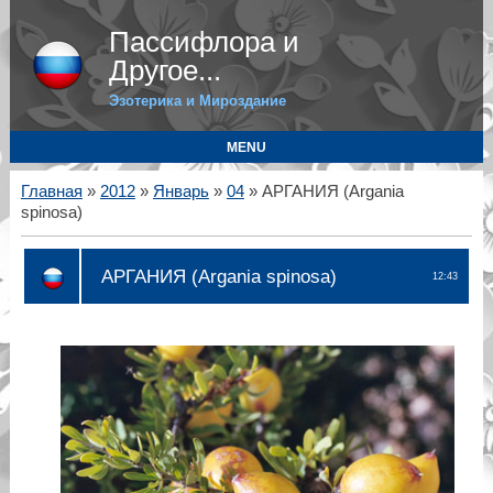
Пассифлора и
Другое...
Эзотерика и Мироздание
MENU
Главная
»
2012
»
Январь
»
04
» АРГАНИЯ (Argania
spinosa)
АРГАНИЯ (Argania spinosa)
12:43