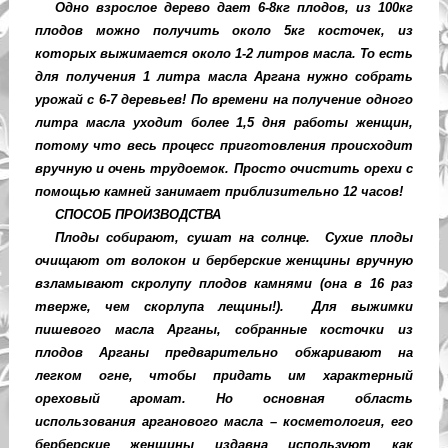
Одно взрослое дерево дает 6-8кг плодов, из 100кг
плодов можно получить около 5кг косточек, из
которых выжимается около 1-2 литров масла. То есть
для получения 1 литра масла Аргана нужно собрать
урожай с 6-7 деревьев! По времени на получение одного
литра масла уходит более 1,5 дня работы женщин,
потому что весь процесс приготовления происходит
вручную и очень трудоемок. Просто очистить орехи с
помощью камней занимает приблизительно 12 часов!
СПОСОБ ПРОИЗВОДСТВА
Плоды собирают, сушат на солнце.
Сухие плоды
очищают от волокон и берберские женщины вручную
взламывают скролупу плодов камнями (она в 16 раз
тверже, чем скорлупа лещины!).
Для выжимки
пишевого масла Арганы, собранные косточки из
плодов Арганы предварительно обжаривают на
легком огне, чтобы придать им характерный
ореховый аромат. Но основная область
использования арганового масла – косметология, его
берберские женщины издавна используют как