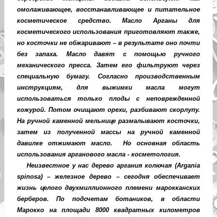
омолаживающее, восстанавливающее и питательное
косметическое средство. Масло Арганы для
косметического использования приготовляют также,
но косточки не обжаривают – в результате оно почти
без запаха. Масло давят с помощью ручного
механического пресса. Затем его фильтруют через
специальную бумагу. Согласно производственным
инструкциям, для выжимки масла могут
использоваться только плоды с неповрежденной
кожурой. Потом очищают орехи, разбивают скорлупу.
На ручной каменной мельнице размалывают косточки,
затем из полученной массы на ручной каменной
давилке отжимают масло.
Но основная область
использования арганового масла - косметология.
Неизвестное у нас дерево аргания колючая (Argania
spinosa) – железное дерево – сегодня обеспечивает
жизнь целого двухмиллионного племени марокканских
берберов. По подсчетам ботаников, в области
Марокко на площади 8000 квадратных километров