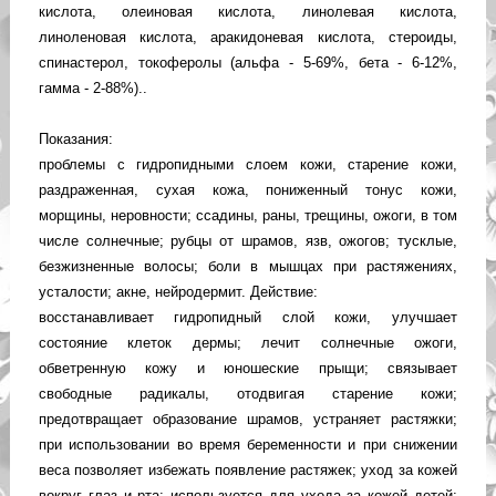
кислота, олеиновая кислота, линолевая кислота,
линоленовая кислота, аракидоневая кислота, стероиды,
спинастерол, токоферолы (альфа - 5-69%, бета - 6-12%,
гамма - 2-88%)..
Показания:
проблемы с гидропидными слоем кожи, старение кожи,
раздраженная, сухая кожа, пониженный тонус кожи,
морщины, неровности; ссадины, раны, трещины, ожоги, в том
числе солнечные; рубцы от шрамов, язв, ожогов; тусклые,
безжизненные волосы; боли в мышцах при растяжениях,
усталости; акне, нейродермит. Действие:
восстанавливает гидропидный слой кожи, улучшает
состояние клеток дермы; лечит солнечные ожоги,
обветренную кожу и юношеские прыщи; связывает
свободные радикалы, отодвигая старение кожи;
предотвращает образование шрамов, устраняет растяжки;
при использовании во время беременности и при снижении
веса позволяет избежать появление растяжек; уход за кожей
вокруг глаз и рта; используется для ухода за кожей детей;