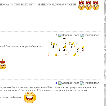
ОЧКА ! И ТЕБЕ ВСЕХ БЛАГ ! КРЕПКОГО ЗДОРОВЬЯ ! ЛЮБВИ !
0
ка! Счастья вам и море любви и света!!!
+1
здравляю Вас с этим светлым праздником!Настроение и так прекрасное,а прочитала
о стало на душе.У нас за окном -17 с сильным ветром впридачу,а я так живо
красивыми пейзажами