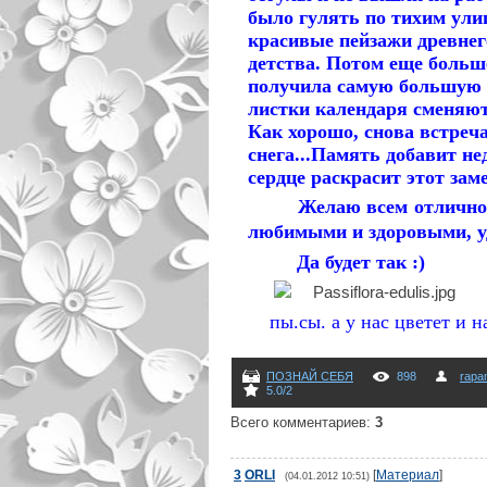
было гулять по тихим ули
красивые пейзажи древнег
детства. Потом еще больше
получила самую большую н
листки календаря сменяются
Как хорошо, снова встреча
снега...Память добавит н
сердце раскрасит этот за
Желаю всем отличного
любимыми и здоровыми, у
Да будет так :)
пы.сы. а у нас цветет и 
ПОЗНАЙ СЕБЯ
898
rapa
5.0
/
2
Всего комментариев
:
3
3
ORLI
[
Материал
]
(04.01.2012 10:51)