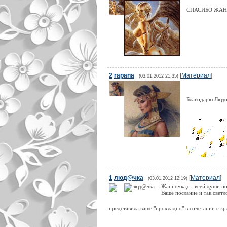
СПАСИБО ЖАНН
2
rapana
[
Материал
]
(03.01.2012 21:35)
Благодарю Людоч
1
люд@чка
[
Материал
]
(03.01.2012 12:19)
Жанночка,от всей души по
Ваше послание и так светл
представила ваше "прохладно" в сочетании с 