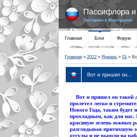
Пассифлора и 
Эзотерика и Мироздание
Главная
Блог
Форум
Главная
»
2012
»
Январь
»
01
» Во
Вот и пришел он...
Вот и пришел он такой д
пролетел легко и стремите
Нового Года, таким будет 
прохладным, как для нас.
красивую зелень южных ра
разглядывая притихшую зе
отгулы и не вышли на рабо