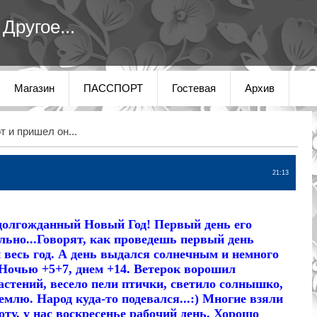
Другое...
Магазин
ПАССПОРТ
Гостевая
Архив
т и пришел он...
21:13
олгожданный Новый Год! Первый день его
льно...Говорят, как проведешь первый день
и весь год. А день выдался солнечным и немного
 Ночью +5+7, днем +14. Ветерок ворошил
стений, весело пели птички, светило солнышко,
млю. Народ куда-то подевался...:) Многие взяли
ту, у нас воскресенье рабочий день. Хорошо