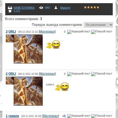
КАФЕ БУЛАВКА
880
Марилу
5.0
/
2
Всего комментариев
:
3
Порядок вывода комментариев:
3
ORLI
[
Материал
]
0
(09.12.2011 11:11)
2
ORLI
[
Материал
]
0
(08.11.2011 10:56)
клёво)
1
rapana
[
Материал
]
+1
(04.11.2011 19:18)