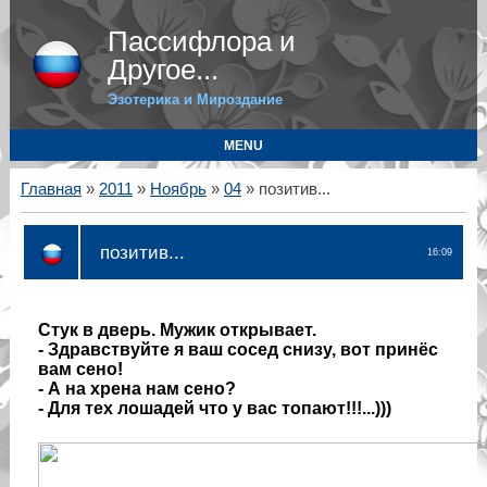
Пассифлора и
Другое...
Эзотерика и Мироздание
MENU
Главная
»
2011
»
Ноябрь
»
04
» позитив...
позитив...
16:09
Стук в дверь. Мужик открывает.
- Здравствуйте я ваш сосед снизу, вот принёс
вам сено!
- А на хрена нам сено?
- Для тех лошадей что у вас топают!!!...)))