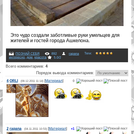
Это чудо создали заботливые руки умельцев для
жителей и гостей города Ашкелона.
Теги
:
ПОЗНАЙ СЕБЯ
892
rapana
интересно
,
дом
,
красота
5.0
/
2
Всего комментариев
:
4
Порядок вывода комментариев:
4
ORLI
[
Материал
]
0
(09.12.2011 11:14)
2
rapana
[
Материал
]
+1
(04.11.2011 10:53)