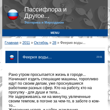
Пассифлора и
Другое...
Эзотерика и Мироздание
MENU
Главная
»
2011
»
Октябрь
»
28
» Феерия воды...
Феерия воды...
23:01
Рано утром просыпается жизнь в городе...
Начинают ездить спешащие машины, торопливо
идут по своим делам, уже проснувшиеся
работники разных сфер. Кто на работу, кто на
прогулку - для души и тела...
Не задерживаясь ни на минутку, увлеченные
своим темпом, в погоне за чем-то, в заботе о ком-
то...
Желающие успеть и найти, жаждущие