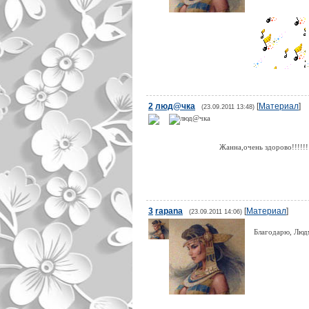
2
люд@чка
[
Материал
]
(23.09.2011 13:48)
Жанна,очень здорово!!!!!!
3
rapana
[
Материал
]
(23.09.2011 14:06)
Благодарю, Людм