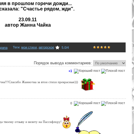
яя в прошлом горечи дожди...
сказала: "Cчастье рядом, жди".
23.09.11
автор Жанна Чайка
Теги
:
мои стихи
,
авторское
apana
5.0
/
4
Порядок вывода комментариев:
+1
чна!!!Спасибо Жанночка за втои стихи прекрасные)))
0
да твоему отзыву и визиту на Пассифлору!