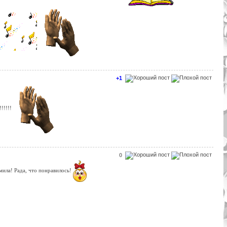
+1
!!!!!!
0
ила! Рада, что понравилось!