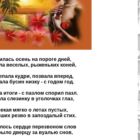
илась осень на пороге дней,
ла веселых, рыженьких коней,
епала кудри, позвала вперед,
ла бусин низку - с годом год.
 итоги - с пазлом спорил пазл.
а слезинку в уголочках глаз,
екая мягко о летах пустых,
ших резво в запоздалый стих.
лось сердце перезвоном слов
рыло дверцу за вуалью снов,