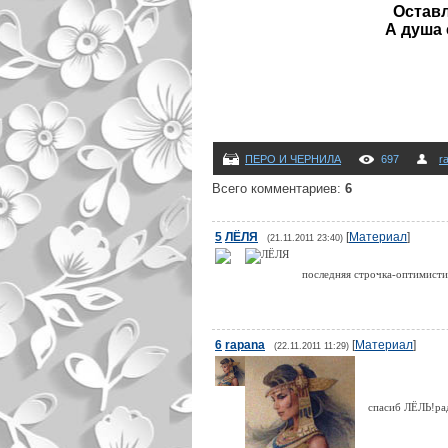
Оставл
А душа 
ПЕРО И ЧЕРНИЛА
697
r
Всего комментариев
:
6
5
ЛЁЛЯ
[
Материал
]
(21.11.2011 23:40)
последняя строчка-оптимисти
6
rapana
[
Материал
]
(22.11.2011 11:29)
спасиб ЛЁЛЬ!ра