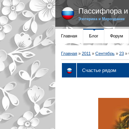
Пассифлора и 
Эзотерика и Мироздание
Главная
Блог
Форум
Главная
»
2011
»
Сентябрь
»
23
» 
Счастье рядом