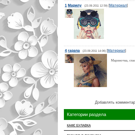
1
Марилу
[
Материал
]
(23.09.2011 12:59)
4
rapana
[
Материал
]
(23.09.2011 14:06)
Мариночка, спас
Добавлять комментар
Категории раздела
КАФЕ БУЛАВКА