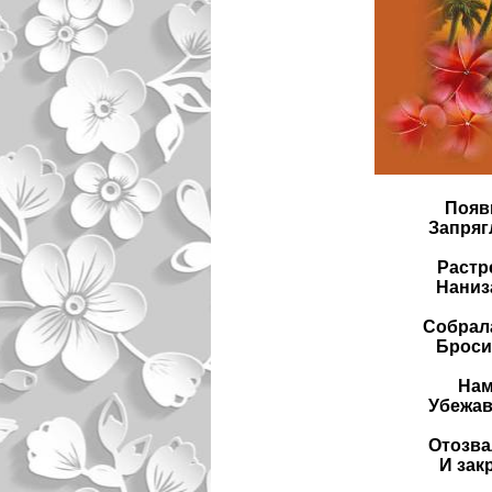
Появ
Запряг
Растр
Наниза
Собрала
Бросил
Нам
Убежав
Отозва
И зак