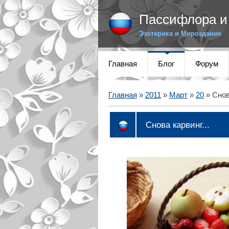
Пассифлора и 
Эзотерика и Мироздание
Главная
Блог
Форум
Главная
»
2011
»
Март
»
20
» Снова
Снова карвинг...